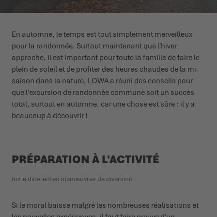
L'ÉTÉ NOUS ATTEND DEHORS
CHAUSSURES D'HIVER
CHAUSSURES D'HIVER
ÉVÉNEMENTS
En automne, le temps est tout simplement merveilleux
pour la randonnée. Surtout maintenant que l'hiver
LOWA PROFESSIONAL
LOWA PROFESSIONAL
PODCAST
approche, il est important pour toute la famille de faire le
plein de soleil et de profiter des heures chaudes de la mi-
PRESSE
saison dans la nature. LOWA a réuni des conseils pour
que l'excursion de randonnée commune soit un succès
CARRIÈRE
total, surtout en automne, car une chose est sûre : il y a
beaucoup à découvrir !
PRÉPARATION À L'ACTIVITÉ
Initie différentes manœuvres de diversion
Si le moral baisse malgré les nombreuses réalisations et
les nouvelles expériences, il faut faire preuve d'un