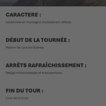
L'ÉTÉ NOUS ATTEND DEHORS
CHAUSSURES D'HIVER
CHAUSSURES D'HIVER
ÉVÉNEMENTS
CARACTERE :
randonnée en montagne modérément difficile
LOWA PROFESSIONAL
LOWA PROFESSIONAL
PODCAST
PRESSE
DÉBUT DE LA TOURNÉE :
Maison de cure de Grainau
CARRIÈRE
ARRÊTS RAFRAÎCHISSEMENT :
Refuge Höllentalanger et Kreuzeckhaus
FIN DU TOUR :
Coin de la Croix