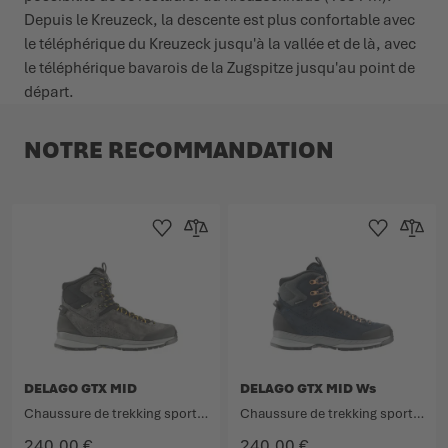
Depuis le Kreuzeck, la descente est plus confortable avec
le téléphérique du Kreuzeck jusqu'à la vallée et de là, avec
le téléphérique bavarois de la Zugspitze jusqu'au point de
départ.
NOTRE RECOMMANDATION
Ajouter à la liste d'achats
Ajouter au comparateur
Ajouter à la lis
Ajouter 
DELAGO GTX MID
DELAGO GTX MID Ws
Chaussure de trekking sportive avec des qualités d'approche.
Chaussure de trekking sportive avec des qualités d'approche.
240,00 €
240,00 €