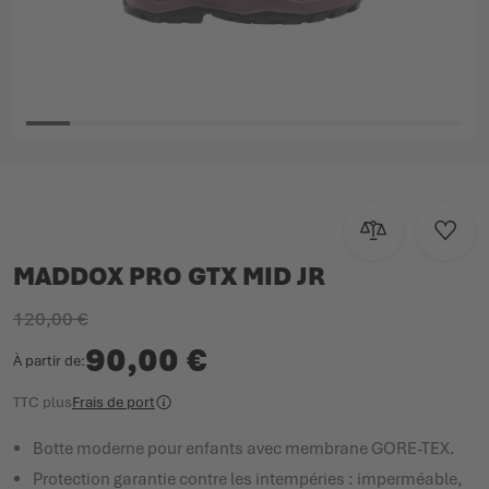
Passer au début de la Galerie d’images
Ajouter au com
Ajoute
MADDOX PRO GTX MID JR
120,00 €
90,00 €
À partir de
TTC
plus
Frais de port
Botte moderne pour enfants avec membrane GORE-TEX.
Protection garantie contre les intempéries : imperméable,