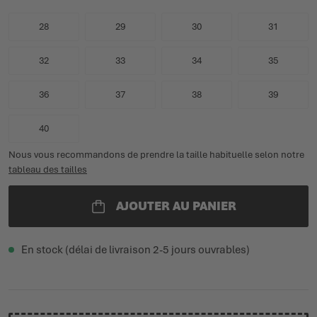
28
29
30
31
32
33
34
35
36
37
38
39
40
Nous vous recommandons de prendre la taille habituelle selon notre
tableau des tailles
AJOUTER AU PANIER
En stock (délai de livraison 2-5 jours ouvrables)