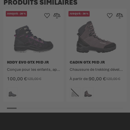
PRODUITS SIMILAIRES
JUSQU'À
-
26
%
JUSQU'À
-
36
%
Ajouter à la liste d'achats
Ajouter au comparateur
Ajouter à la lis
Ajouter 
KODY EVO GTX MID JR
CADIN GTX MID JR
Conçue pour les enfants, appréciée par les enfants.
Chaussure de trekking développée avec un pédiatre.
100,00 €
90,00 €
125,00 €
À partir de
120,00 €
COULEUR
COULEUR