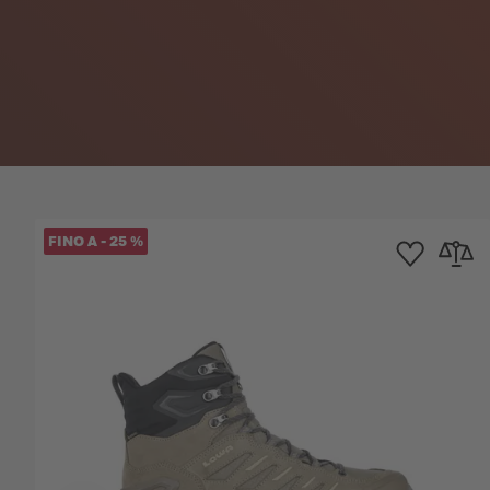
FINO A
-
25
%
Aggiungi alla Lis
Aggiungi