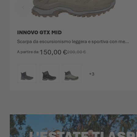
INNOVO GTX MID
Scarpa da escursionismo leggera e sportiva con membrana GORE-TEX.
150,00 €
200,00 €
A partire da
COLORE
L'ESTATE TI AS