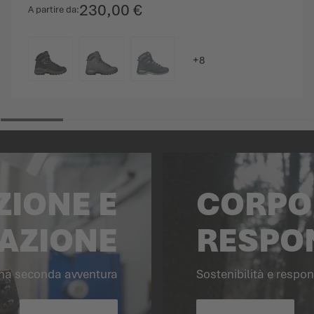
230,00 €
A partire da
COLORE
IONE E
CORPO
AZIONE
RESPON
una seconda avventura
Sostenibilità e respon