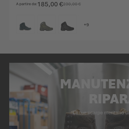
185,00 €
230,00 €
A partire da
COLORE
MANUTENZ
RIPAR
Le tue scarpe meritano 