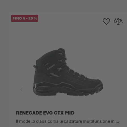
FINO A
-
20
%
Aggiungi alla Lis
Aggiungi
RENEGADE EVO GTX MID
Il modello classico tra le calzature multifunzione in una nuova versione.