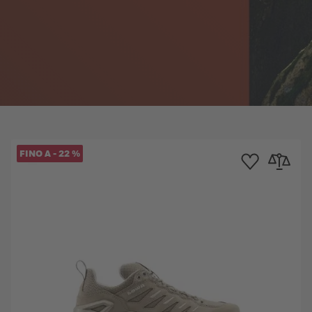
FINO A
-
22
%
ta dei Desideri
 al confronto
Aggiungi alla Lista 
Aggiungi al