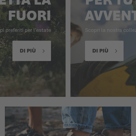
FUORI
AVVEN
pi preferiti per l'estate
Scopri la nostra coll
DI PIÙ
DI PIÙ