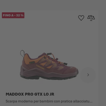
FINO A
-
32
%
dei Desideri
 confronto
Aggiungi alla Lista dei
Aggiungi al co
MADDOX PRO GTX LO JR
Scarpa moderna per bambini con pratica allacciatura speed.