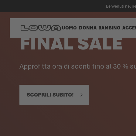
nuto principale
Benvenuti nel n
UOMO
DONNA
BAMBINO
ACCE
FINAL SALE
Approfitta ora di sconti fino al 30 % su
SCOPRILI SUBITO!