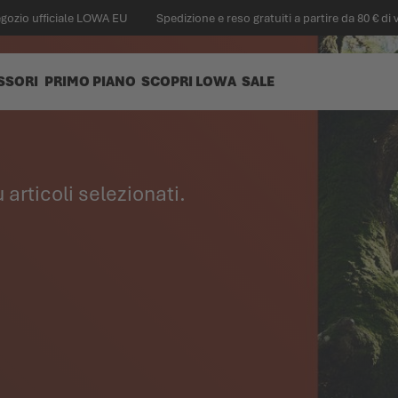
egozio ufficiale LOWA EU
Spedizione e reso gratuiti a partire da 80 € di 
SSORI
PRIMO PIANO
SCOPRI LOWA
SALE
 articoli selezionati.