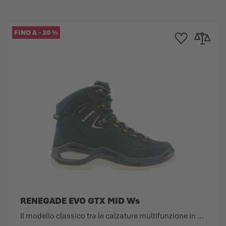
FINO A
-
20
%
ta dei Desideri
 al confronto
Aggiungi alla Lista 
Aggiungi al
RENEGADE EVO GTX MID Ws
Il modello classico tra le calzature multifunzione in una nuova versione.