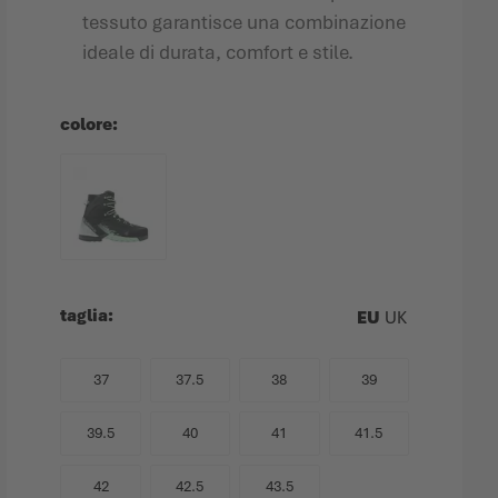
tessuto garantisce una combinazione
ideale di durata, comfort e stile.
colore
taglia
EU
UK
37
37.5
38
39
39.5
40
41
41.5
42
42.5
43.5