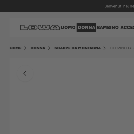
nuto principale
Benvenuti nel n
Vai alla Home Page
UOMO
DONNA
BAMBINO
ACCE
HOME
DONNA
SCARPE DA MONTAGNA
CERVINO GT
Vai alla fine della galleria di immagini
Indietro