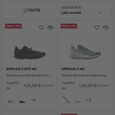
SUPERIORE
ORDINA PER:
FILTRI
FINO A
-
26
%
FINO A
-
20
%
Aggiungi alla Lista dei Desideri
Aggiungi al confronto
Aggiungi alla L
Aggiungi
AMPLUX 2 GTX Ws
AMPLUX 2 Ws
Scarpa sportiva versatile con membrana GORE-TEX.
Scarpa da trail running versatile con numerose caratteristiche.
A partire
A partire
125,00 €
120,00 €
170,00 €
150,00 €
da
da
COLORE
COLORE