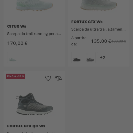
FORTUX GTX Ws
CITUX Ws
Scarpa da ultra trail altamente performante con membrana GORE-TEX.
Scarpa da trail running per altissime prestazioni.
A partire
135,00 €
180,00 €
170,00 €
da
COLORE
COLORE
FINO A
-
20
%
Aggiungi alla Lista dei Desideri
Aggiungi al confronto
FORTUX GTX QC Ws