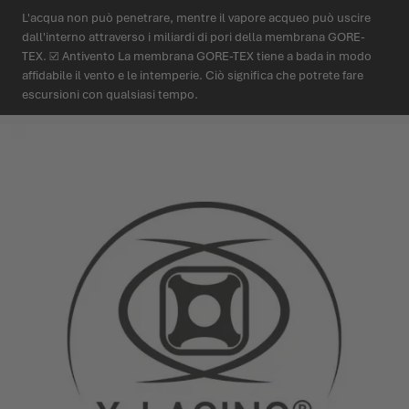
L'acqua non può penetrare, mentre il vapore acqueo può uscire
dall'interno attraverso i miliardi di pori della membrana GORE-
TEX. ☑ Antivento La membrana GORE-TEX tiene a bada in modo
affidabile il vento e le intemperie. Ciò significa che potrete fare
escursioni con qualsiasi tempo.