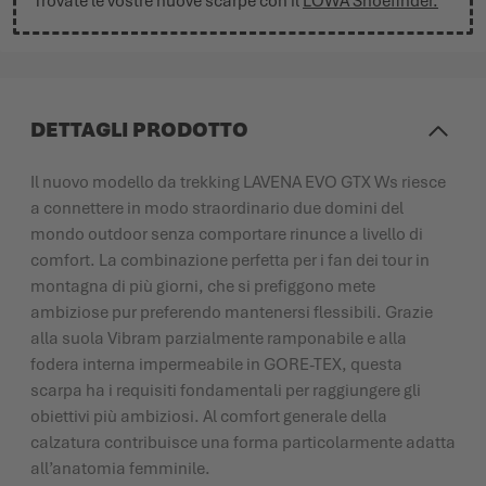
Trovate le vostre nuove scarpe con il
LOWA Shoefinder.
DETTAGLI PRODOTTO
Il nuovo modello da trekking LAVENA EVO GTX Ws riesce
a connettere in modo straordinario due domini del
mondo outdoor senza comportare rinunce a livello di
comfort. La combinazione perfetta per i fan dei tour in
montagna di più giorni, che si prefiggono mete
ambiziose pur preferendo mantenersi flessibili. Grazie
alla suola Vibram parzialmente ramponabile e alla
fodera interna impermeabile in GORE-TEX, questa
scarpa ha i requisiti fondamentali per raggiungere gli
obiettivi più ambiziosi. Al comfort generale della
calzatura contribuisce una forma particolarmente adatta
all’anatomia femminile.