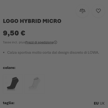
Aggiungi al con
Aggiun
LOGO HYBRID MICRO
9,50 €
Tasse incl.
plus
Prezzi di spedizione
Calza sportiva molto corta dal design discreto di LOWA.
colore
taglia
EU
UK