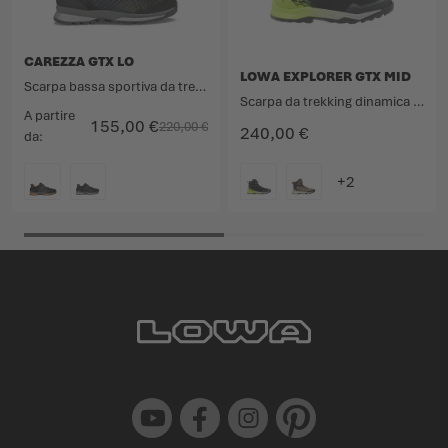
CAREZZA GTX LO
LOWA EXPLORER GTX MID
Scarpa bassa sportiva da trekking con tomaia in tessuto.
Scarpa da trekking dinamica per il massimo controllo.
A partire
155,00 €
220,00 €
240,00 €
da
COLORE
COLORE
Youtube
Facebook
Instagram
Pinterest