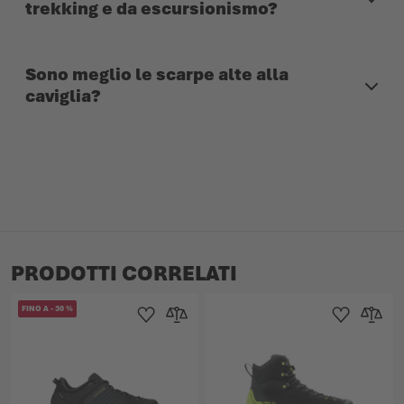
trekking e da escursionismo?
Sono meglio le scarpe alte alla
caviglia?
PRODOTTI CORRELATI
FINO A
-
30
%
Aggiungi alla Lista dei Desideri
Aggiungi al confronto
Aggiungi alla L
Aggiungi