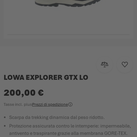
Vai all'inizio della galleria di immagini
Aggiungi al con
Aggiun
LOWA EXPLORER GTX LO
200,00 €
Tasse incl.
plus
Prezzi di spedizione
Scarpa da trekking dinamica dal peso ridotto.
Protezione assicurata contro le intemperie: impermeabile,
antivento e traspirante grazie alla membrana GORE-TEX.