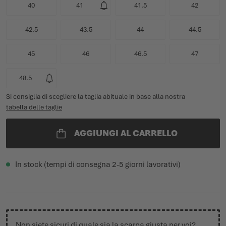
40
41
41.5
42
42.5
43.5
44
44.5
45
46
46.5
47
48.5
Si consiglia di scegliere la taglia abituale in base alla nostra
tabella delle taglie
AGGIUNGI AL CARRELLO
In stock (tempi di consegna 2-5 giorni lavorativi)
Non siete sicuri di quale sia la scarpa giusta per voi?