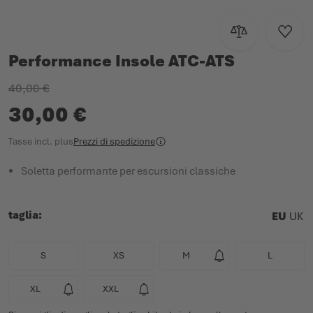
Aggiungi al con
Aggiun
Performance Insole ATC-ATS
40,00 €
30,00 €
Tasse incl.
plus
Prezzi di spedizione
Soletta performante per escursioni classiche
taglia
EU
UK
S
XS
M
L
XL
XXL