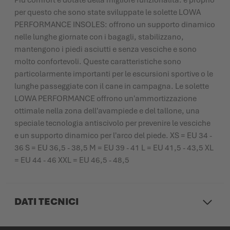
Più comfort e dotate della migliore funzionalità: è proprio
per questo che sono state sviluppate le solette LOWA
PERFORMANCE INSOLES: offrono un supporto dinamico
nelle lunghe giornate con i bagagli, stabilizzano,
mantengono i piedi asciutti e senza vesciche e sono
molto confortevoli. Queste caratteristiche sono
particolarmente importanti per le escursioni sportive o le
lunghe passeggiate con il cane in campagna. Le solette
LOWA PERFORMANCE offrono un'ammortizzazione
ottimale nella zona dell'avampiede e del tallone, una
speciale tecnologia antiscivolo per prevenire le vesciche
e un supporto dinamico per l'arco del piede. XS = EU 34 -
36 S = EU 36,5 - 38,5 M = EU 39 - 41 L = EU 41,5 - 43,5 XL
= EU 44 - 46 XXL = EU 46,5 - 48,5
DATI TECNICI