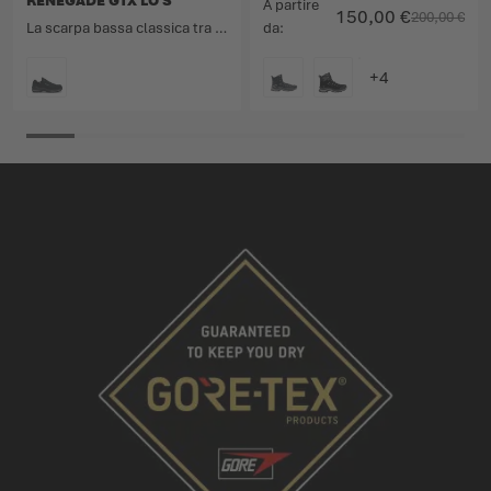
RENEGADE GTX LO S
A partire
150,00 €
200,00 €
La scarpa bassa classica tra le scarpe multifunzionali.
da
COLORE
COLORE