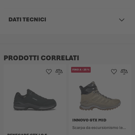
DATI TECNICI
PRODOTTI CORRELATI
FINO A
-
25
%
Aggiungi alla Lista dei Desideri
Aggiungi al confronto
Aggiungi alla L
Aggiungi
INNOVO GTX MID
Scarpa da escursionismo leggera e sportiva con membrana GORE-TEX.