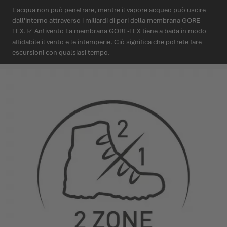
L'acqua non può penetrare, mentre il vapore acqueo può uscire
dall'interno attraverso i miliardi di pori della membrana GORE-
TEX. ☑ Antivento La membrana GORE-TEX tiene a bada in modo
affidabile il vento e le intemperie. Ciò significa che potrete fare
escursioni con qualsiasi tempo.