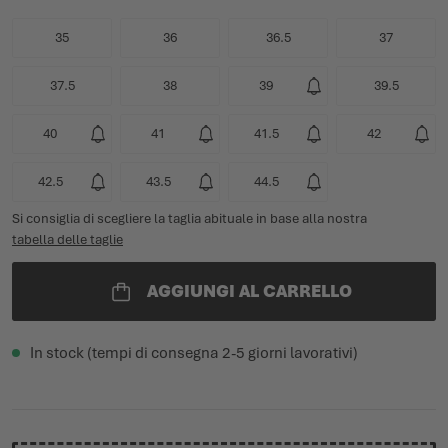
35
36
36.5
37
37.5
38
39
39.5
40
41
41.5
42
42.5
43.5
44.5
Si consiglia di scegliere la taglia abituale in base alla nostra
tabella delle taglie
AGGIUNGI AL CARRELLO
In stock (tempi di consegna 2-5 giorni lavorativi)