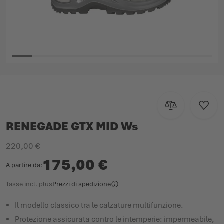
Vai all'inizio della galleria di immagini
Aggiungi al con
Aggiun
RENEGADE GTX MID Ws
220,00 €
175,00 €
A partire da
Tasse incl.
plus
Prezzi di spedizione
Il modello classico tra le calzature multifunzione.
Protezione assicurata contro le intemperie: impermeabile,