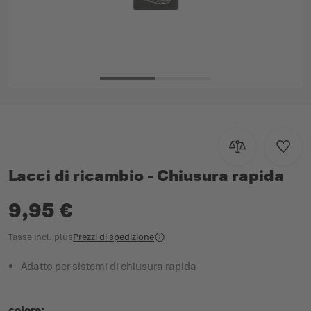
Vai all'inizio della galleria di immagini
Aggiungi al con
Aggiun
Lacci di ricambio - Chiusura rapida
9,95 €
Tasse incl.
plus
Prezzi di spedizione
Adatto per sistemi di chiusura rapida
colore