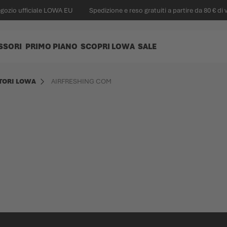
egozio ufficiale LOWA EU
Spedizione e reso gratuiti a partire da 80 € di 
SSORI
PRIMO PIANO
SCOPRI LOWA
SALE
TORI LOWA
AIRFRESHING COM