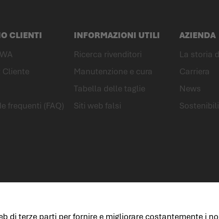
IO CLIENTI
INFORMAZIONI UTILI
AZIENDA
OWA
Ricerca rivenditori
La storia
 Cliente
Manutenzione e cura
Carriera
Tabella delle taglie
News
 frequenti (FAQ)
Siti web falsi
Sostenibil