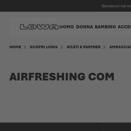
nuto principale
Benvenuti nel n
Vai alla Home Page
UOMO
DONNA
BAMBINO
ACCE
HOME
SCOPRI LOWA
ATLETI E PARTNER
AMBASCIA
AIRFRESHING COM