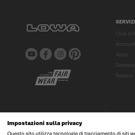
SERVIZ
Club L
Account
Youtube
Facebook
Instagram
Pinterest
Aiuto
Domande
Revoca