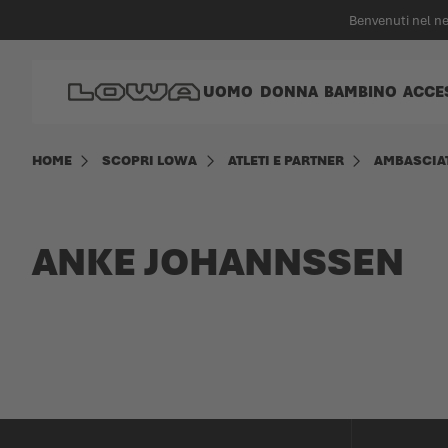
nuto principale
Benvenuti nel n
Vai alla Home Page
UOMO
DONNA
BAMBINO
ACCE
HOME
SCOPRI LOWA
ATLETI E PARTNER
AMBASCIA
ANKE JOHANNSSEN