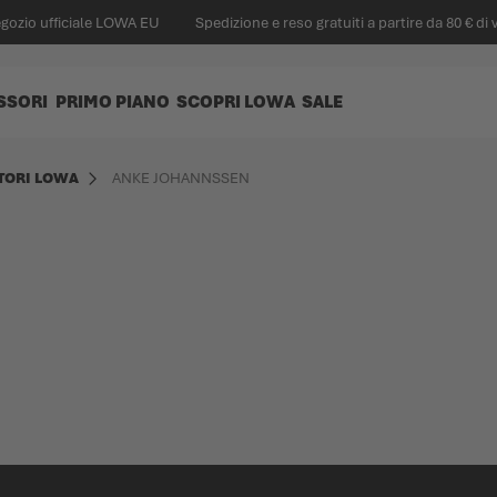
egozio ufficiale LOWA EU
Spedizione e reso gratuiti a partire da 80 € di 
SSORI
PRIMO PIANO
SCOPRI LOWA
SALE
TORI LOWA
ANKE JOHANNSSEN