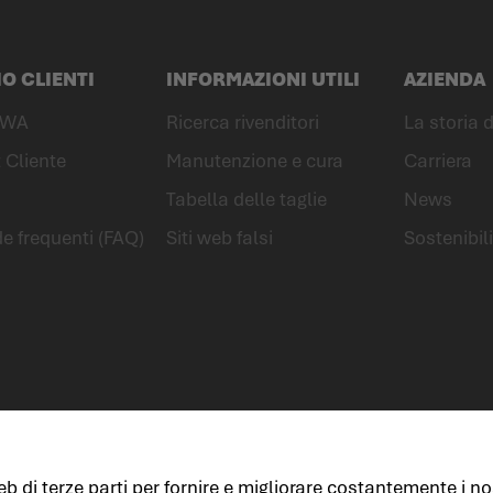
IO CLIENTI
INFORMAZIONI UTILI
AZIENDA
OWA
Ricerca rivenditori
La storia
 Cliente
Manutenzione e cura
Carriera
Tabella delle taglie
News
 frequenti (FAQ)
Siti web falsi
Sostenibil