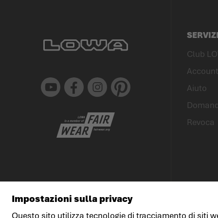
SERVIZ
Club L
Account
Youtube
Facebook
Instagram
Pinterest
Aiuto
Domande
Revoca