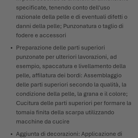
specificate, tenendo conto dell'uso
L'ESTATE CI ASPETTA LÀ FUORI
SCARPE INVERNALI
SCARPE INVERNALI
EVENTI
razionale della pelle e di eventuali difetti o
danni della pelle; Punzonatura o taglio di
LOWA PROFESSIONAL
LOWA PROFESSIONAL
PODCAST
fodere e accessori
Preparazione delle parti superiori
NEWS
punzonate per ulteriori lavorazioni, ad
CARRIERA
esempio, spaccatura e livellamento della
pelle, affilatura dei bordi: Assemblaggio
delle parti superiori secondo la qualità, la
condizione della pelle, la grana e il colore;
Cucitura delle parti superiori per formare la
tomaia finita della scarpa utilizzando
macchine da cucire
Aggiunta di decorazioni: Applicazione di