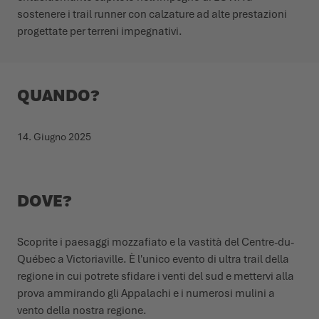
sostenere i trail runner con calzature ad alte prestazioni
L'ESTATE CI ASPETTA LÀ FUORI
progettate per terreni impegnativi.
SCARPE INVERNALI
SCARPE INVERNALI
EVENTI
LOWA PROFESSIONAL
LOWA PROFESSIONAL
PODCAST
QUANDO?
NEWS
14. Giugno 2025
CARRIERA
DOVE?
Scoprite i paesaggi mozzafiato e la vastità del Centre-du-
Québec a Victoriaville. È l'unico evento di ultra trail della
regione in cui potrete sfidare i venti del sud e mettervi alla
prova ammirando gli Appalachi e i numerosi mulini a
vento della nostra regione.