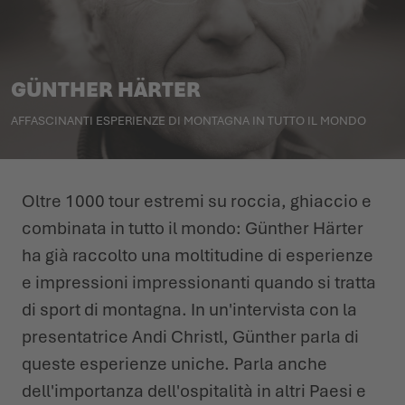
L'ESTATE CI ASPETTA LÀ FUORI
SCARPE INVERNALI
SCARPE INVERNALI
EVENTI
GÜNTHER HÄRTER
LOWA PROFESSIONAL
LOWA PROFESSIONAL
PODCAST
AFFASCINANTI ESPERIENZE DI MONTAGNA IN TUTTO IL MONDO
NEWS
CARRIERA
Oltre 1000 tour estremi su roccia, ghiaccio e
combinata in tutto il mondo: Günther Härter
ha già raccolto una moltitudine di esperienze
e impressioni impressionanti quando si tratta
di sport di montagna. In un'intervista con la
presentatrice Andi Christl, Günther parla di
queste esperienze uniche. Parla anche
dell'importanza dell'ospitalità in altri Paesi e