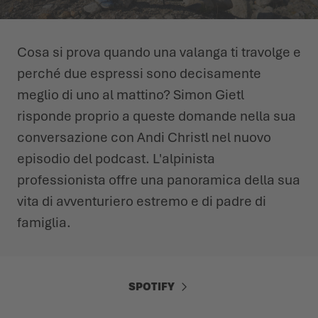
L'ESTATE CI ASPETTA LÀ FUORI
SCARPE INVERNALI
SCARPE INVERNALI
EVENTI
Cosa si prova quando una valanga ti travolge e
LOWA PROFESSIONAL
LOWA PROFESSIONAL
PODCAST
perché due espressi sono decisamente
meglio di uno al mattino? Simon Gietl
NEWS
risponde proprio a queste domande nella sua
conversazione con Andi Christl nel nuovo
CARRIERA
episodio del podcast. L'alpinista
professionista offre una panoramica della sua
vita di avventuriero estremo e di padre di
famiglia.
SPOTIFY