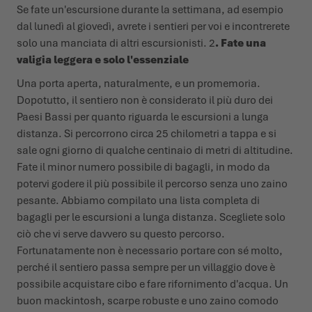
Se fate un'escursione durante la settimana, ad esempio
dal lunedì al giovedì, avrete i sentieri per voi e incontrerete
solo una manciata di altri escursionisti. 2
. Fate una
valigia leggera e solo l'essenziale
Una porta aperta, naturalmente, e un promemoria.
Dopotutto, il sentiero non è considerato il più duro dei
Paesi Bassi per quanto riguarda le escursioni a lunga
distanza. Si percorrono circa 25 chilometri a tappa e si
sale ogni giorno di qualche centinaio di metri di altitudine.
Fate il minor numero possibile di bagagli, in modo da
potervi godere il più possibile il percorso senza uno zaino
pesante. Abbiamo compilato una lista completa di
bagagli per le escursioni a lunga distanza. Scegliete solo
ciò che vi serve davvero su questo percorso.
Fortunatamente non è necessario portare con sé molto,
perché il sentiero passa sempre per un villaggio dove è
possibile acquistare cibo e fare rifornimento d'acqua. Un
buon mackintosh, scarpe robuste e uno zaino comodo