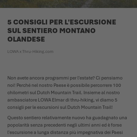
L'ESTATE CI ASPETTA LÀ FUORI
SCARPE INVERNALI
SCARPE INVERNALI
EVENTI
5 CONSIGLI PER L'ESCURSIONE
SUL SENTIERO MONTANO
LOWA PROFESSIONAL
LOWA PROFESSIONAL
PODCAST
OLANDESE
NEWS
LOWA x Thru-Hiking.com
CARRIERA
Non avete ancora programmi per l'estate? Ci pensiamo
noi! Perché nel nostro Paese è possibile percorrere 100
chilometri sul Dutch Mountain Trail. Insieme al nostro
ambasciatore LOWA Elmar di thru-hiking, vi diamo 5
consigli per le escursioni sul Dutch Mountain Trail!
Questo sentiero relativamente nuovo ha guadagnato una
popolarità senza precedenti negli ultimi anni ed è forse
l'escursione a lunga distanza più impegnativa dei Paesi