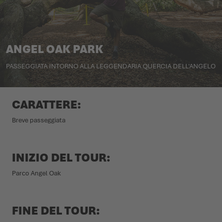
L'ESTATE CI ASPETTA LÀ FUORI
SCARPE INVERNALI
SCARPE INVERNALI
EVENTI
ANGEL OAK PARK
LOWA PROFESSIONAL
LOWA PROFESSIONAL
PODCAST
PASSEGGIATA INTORNO ALLA LEGGENDARIA QUERCIA DELL'ANGELO
NEWS
CARRIERA
CARATTERE:
Breve passeggiata
INIZIO DEL TOUR:
Parco Angel Oak
FINE DEL TOUR: