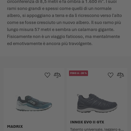
circonferenza di 8,5 metri e fa ombra a 1.600 m². I suoi
rami sono grandi e spessi come quelli di un normale
albero, si appoggiano a terra e da lì ricrescono verso l'alto
come se fosse cresciuto un nuovo albero. Il suo ramo più
lungo misura 57 metri e sembra un calamaro gigante.
Fisicamente non è un viaggio faticoso, ma mentalmente
ed emotivamente è ancora più travolgente.
FINO A
-
26
%
Aggiungi alla Lista dei Desideri
Aggiungi al confronto
Aggiungi alla L
Aggiungi
INNOX EVO II GTX
MADRIX
Talento universale, leggero e dinamico, per offrire massima flessibilità.