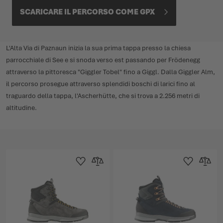
SCARICARE IL PERCORSO COME GPX
L'Alta Via di Paznaun inizia la sua prima tappa presso la chiesa
parrocchiale di See e si snoda verso est passando per Frödenegg
attraverso la pittoresca "Giggler Tobel" fino a Giggl. Dalla Giggler Alm,
il percorso prosegue attraverso splendidi boschi di larici fino al
traguardo della tappa, l'Ascherhütte, che si trova a 2.256 metri di
altitudine.
Aggiungi alla Lista dei Desideri
Aggiungi al confronto
Aggiungi alla L
Aggiungi