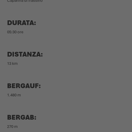
Capanna di frassino
DURATA:
05:30 ore
DISTANZA:
13 km
BERGAUF:
1.480 m
BERGAB:
270 m