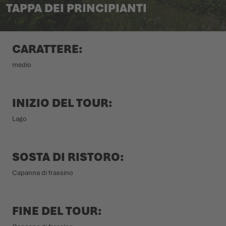
TAPPA DEI PRINCIPIANTI
L'ESTATE CI ASPETTA LÀ FUORI
SCARPE INVERNALI
SCARPE INVERNALI
EVENTI
CARATTERE:
LOWA PROFESSIONAL
LOWA PROFESSIONAL
PODCAST
medio
NEWS
INIZIO DEL TOUR:
CARRIERA
Lago
SOSTA DI RISTORO:
Capanna di frassino
FINE DEL TOUR: