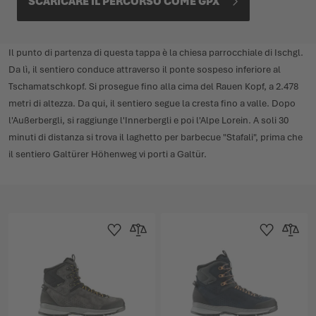
SCARICARE IL PERCORSO COME GPX
Il punto di partenza di questa tappa è la chiesa parrocchiale di Ischgl.
Da lì, il sentiero conduce attraverso il ponte sospeso inferiore al
Tschamatschkopf. Si prosegue fino alla cima del Rauen Kopf, a 2.478
metri di altezza. Da qui, il sentiero segue la cresta fino a valle. Dopo
l'Außerbergli, si raggiunge l'Innerbergli e poi l'Alpe Lorein. A soli 30
minuti di distanza si trova il laghetto per barbecue "Stafali", prima che
il sentiero Galtürer Höhenweg vi porti a Galtür.
Aggiungi alla Lista dei Desideri
Aggiungi al confronto
Aggiungi alla L
Aggiungi