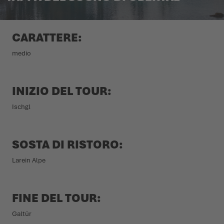
L'ESTATE CI ASPETTA LÀ FUORI
SCARPE INVERNALI
SCARPE INVERNALI
EVENTI
CARATTERE:
LOWA PROFESSIONAL
LOWA PROFESSIONAL
PODCAST
medio
NEWS
INIZIO DEL TOUR:
CARRIERA
Ischgl
SOSTA DI RISTORO:
Larein Alpe
FINE DEL TOUR:
Galtür