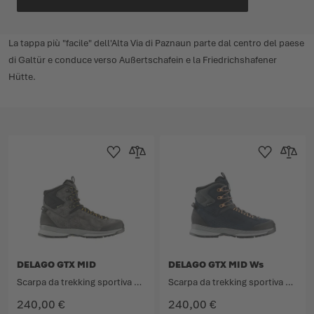
La tappa più "facile" dell'Alta Via di Paznaun parte dal centro del paese
di Galtür e conduce verso Außertschafein e la Friedrichshafener
Hütte.
Aggiungi alla Lista dei Desideri
Aggiungi al confronto
Aggiungi alla L
Aggiungi
DELAGO GTX MID
DELAGO GTX MID Ws
Scarpa da trekking sportiva con qualità da avvicinamento.
Scarpa da trekking sportiva con qualità da avvicinamento.
240,00 €
240,00 €