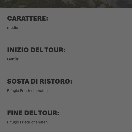
L'ESTATE CI ASPETTA LÀ FUORI
SCARPE INVERNALI
SCARPE INVERNALI
EVENTI
CARATTERE:
medio
LOWA PROFESSIONAL
LOWA PROFESSIONAL
PODCAST
NEWS
INIZIO DEL TOUR:
Galtür
CARRIERA
SOSTA DI RISTORO:
Rifugio Friedrichshafen
FINE DEL TOUR:
Rifugio Friedrichshafen