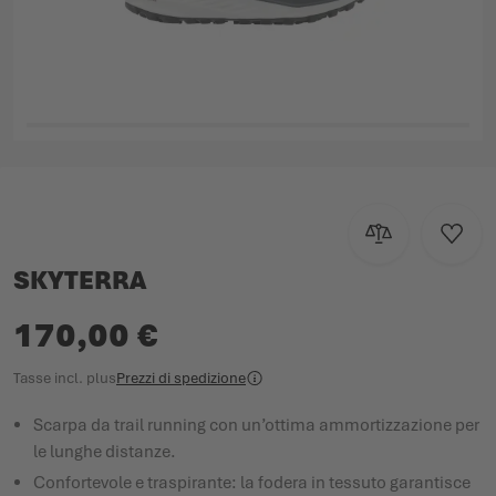
Vai all'inizio della galleria di immagini
Aggiungi al con
Aggiun
SKYTERRA
170,00 €
Tasse incl.
plus
Prezzi di spedizione
Scarpa da trail running con un’ottima ammortizzazione per
le lunghe distanze.
Confortevole e traspirante: la fodera in tessuto garantisce