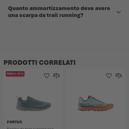
Quanto ammortizzamento deve avere
una scarpa da trail running?
PRODOTTI CORRELATI
FINO A
-
31
%
Aggiungi alla Lista dei Desideri
Aggiungi al confronto
Aggiungi alla L
Aggiungi
FORTUX