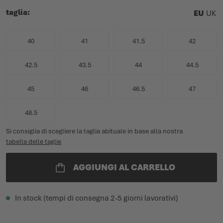
taglia
EU
UK
40
41
41.5
42
42.5
43.5
44
44.5
45
46
46.5
47
48.5
Si consiglia di scegliere la taglia abituale in base alla nostra
tabella delle taglie
AGGIUNGI AL CARRELLO
In stock (tempi di consegna 2-5 giorni lavorativi)