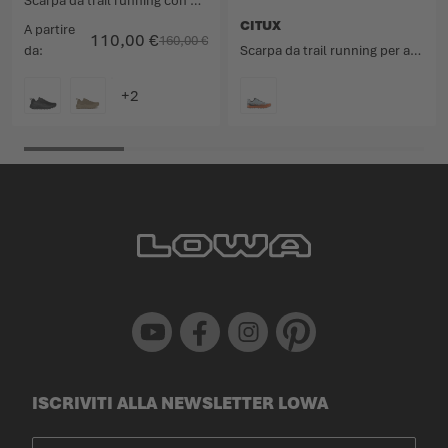
Scarpa da trail running con prestazioni di prima classe sulle distanze ultra lunghe.
CITUX
A partire
110,00 €
160,00 €
da
Scarpa da trail running per altissime prestazioni.
COLORE
COLORE
Youtube
Facebook
Instagram
Pinterest
ISCRIVITI ALLA NEWSLETTER LOWA