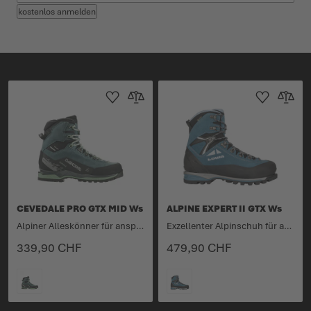
kostenlos anmelden
Zur Wunschliste hinzufügen
Zur Vergleichsliste hinzufügen
Zur Wunschlist
Zur Verg
CEVEDALE PRO GTX MID Ws
ALPINE EXPERT II GTX Ws
Alpiner Alleskönner für anspruchsvolle Touren.
Exzellenter Alpinschuh für anspruchsvolle Touren.
339,90 CHF
479,90 CHF
FARBE
FARBE