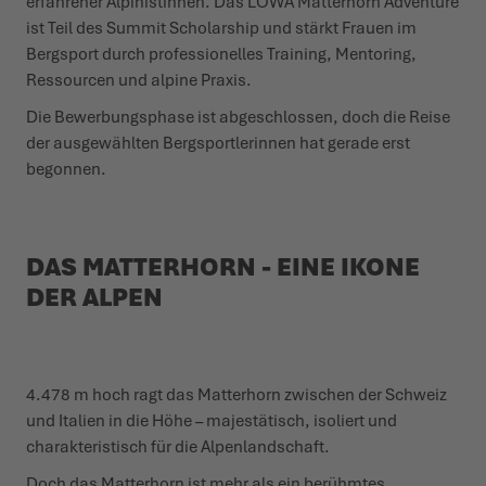
erfahrener Alpinistinnen. Das LOWA Matterhorn Adventure
ist Teil des Summit Scholarship und stärkt Frauen im
WINTERSCHUHE
WINTERSCHUHE
IT'S TIME TO TAME THE TERRAIN!
EVENTS
Bergsport durch professionelles Training, Mentoring,
Ressourcen und alpine Praxis.
LOWA PROFESSIONAL
LOWA PROFESSIONAL
ZIEH LOS, ERLEBE MEHR!
PODCAST
Die Bewerbungsphase ist abgeschlossen, doch die Reise
der ausgewählten Bergsportlerinnen hat gerade erst
CHALLENGE ACCEPTED – WENN DIE BERGE NACH DIR
PRESSE
begonnen.
RUFEN
KARRIERE
DER SOMMER WARTET DRAUSSEN
DAS MATTERHORN - EINE IKONE
DER ALPEN
4.478 m hoch ragt das Matterhorn zwischen der Schweiz
und Italien in die Höhe – majestätisch, isoliert und
charakteristisch für die Alpenlandschaft.
Doch das Matterhorn ist mehr als ein berühmtes