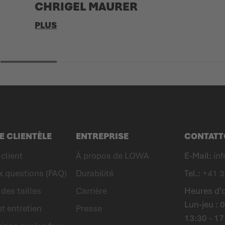
CHRIGEL MAURER
PLUS
E CLIENTÈLE
ENTREPRISE
CONTATT
client
À propos de LOWA
E-Mail:
in
x questions (FAQ)
Durabilité
Tel.:
+41 3
des tailles
Carrière
Heures d'
Lun-jeu : 0
et entretien
Presse
13:30 - 17