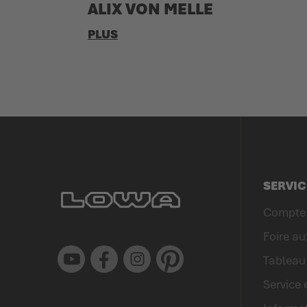
ALIX VON MELLE
PLUS
SERVIC
Compte 
Foire au
Youtube
Facebook
Instagram
Pinterest
Tableau 
Service 