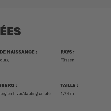
NÉES
 DE NAISSANCE :
PAYS :
ourg
Füssen
BERG :
TAILLE :
erg en hiver/Säuling en été
1,74 m