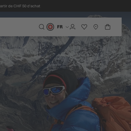
partir de CHF 50 d'achat
FR
Langue
CHERCHER
COMPTE
LISTE D'ACHATS
STORELOCATOR
PANIER
Minicart