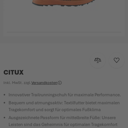
Zum Anfang der Bildgalerie springen
Zur Vergleichsl
Zur W
CITUX
Inkl. MwSt.
zzgl.
Versandkosten
Innovativer Trailrunningschuh für maximale Performance.
Bequem und atmungsaktiv: Textilfutter bietet maximalen
Tragekomfort und sorgt für optimales Fußklima
Ausgezeichnete Passform für mittelbreite Füße: Unsere
Leisten sind das Geheimnis für optimalen Tragekomfort