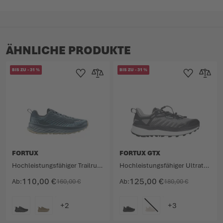
ÄHNLICHE PRODUKTE
BIS ZU
-
31
%
BIS ZU
-
31
%
Zur Wunschliste hinzufügen
Zur Vergleichsliste hinzufügen
Zur Wunschlist
Zur Verg
FORTUX
FORTUX GTX
Hochleistungsfähiger Trailrunningschuh für ultralange Distanzen.
Hochleistungsfähiger Ultratrailschuh mit GORE-TEX Membran.
110,00 €
125,00 €
Ab
160,00 €
Ab
180,00 €
FARBE
FARBE