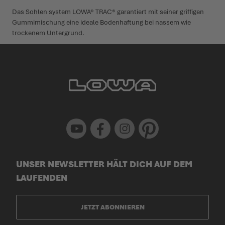
Das Sohlen system LOWA® TRAC® garantiert mit seiner griffigen
Gummimischung eine ideale Bodenhaftung bei nassem wie
trockenem Untergrund.
Youtube
Facebook
Instagram
Pinterest
UNSER NEWSLETTER HÄLT DICH AUF DEM
LAUFENDEN
JETZT ABONNIEREN