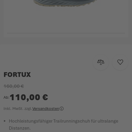
Zum Anfang der Bildgalerie springen
Zur Vergleichsl
Zur W
FORTUX
160,00 €
110,00 €
Ab
Inkl. MwSt.
zzgl.
Versandkosten
Hochleistungsfähiger Trailrunningschuh für ultralange
Distanzen.