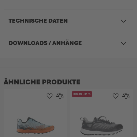
TECHNISCHE DATEN
DOWNLOADS / ANHÄNGE
ÄHNLICHE PRODUKTE
BIS ZU
-
31
%
Zur Wunschliste hinzufügen
Zur Vergleichsliste hinzufügen
Zur Wunschlist
Zur Verg