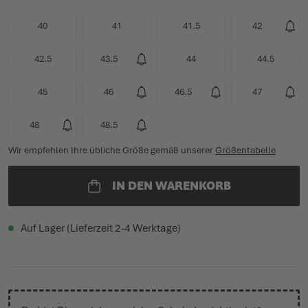
40
41
41.5
42
42.5
43.5
44
44.5
45
46
46.5
47
48
48.5
Wir empfehlen Ihre übliche Größe gemäß unserer
Größentabelle
IN DEN WARENKORB
Auf Lager (Lieferzeit 2-4 Werktage)