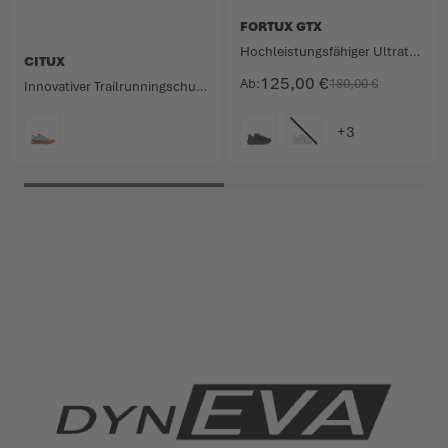
FORTUX GTX
Hochleistungsfähiger Ultratrailschuh mit GORE-TEX Membran.
CITUX
125,00 €
Ab
180,00 €
Innovativer Trailrunningschuh für maximale Performance.
FARBE
FARBE