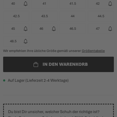
40
41
41.5
42
42.5
43.5
44
44.5
45
46
46.5
47
48.5
Wir empfehlen Ihre übliche Größe gemäß unserer
Größentabelle
IN DEN WARENKORB
Auf Lager (Lieferzeit 2-4 Werktage)
Du bist Dir unsicher, welcher Schuh der richtige ist?