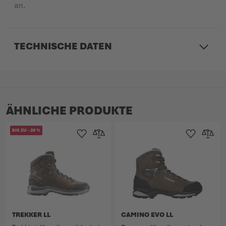
an.
TECHNISCHE DATEN
ÄHNLICHE PRODUKTE
BIS ZU
-
20
%
Zur Wunschliste hinzufügen
Zur Vergleichsliste hinzufügen
Zur Wunschlist
Zur Verg
TREKKER LL
CAMINO EVO LL