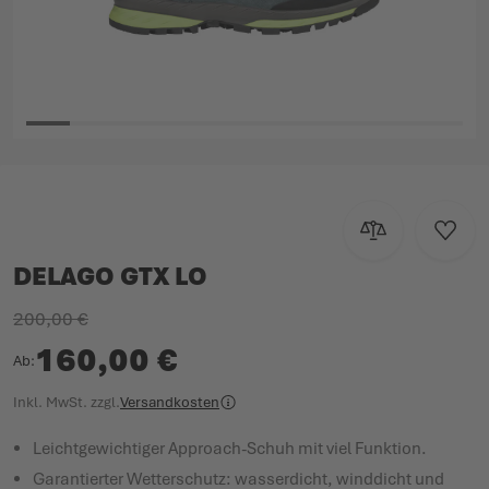
Zum Anfang der Bildgalerie springen
Zur Vergleichsl
Zur W
DELAGO GTX LO
200,00 €
160,00 €
Ab
Inkl. MwSt.
zzgl.
Versandkosten
Leichtgewichtiger Approach-Schuh mit viel Funktion.
Garantierter Wetterschutz: wasserdicht, winddicht und