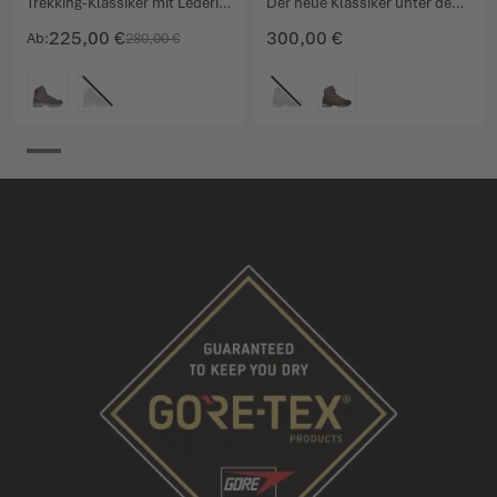
Trekking-Klassiker mit Lederinnenfutter.
Der neue Klassiker unter den Bergschuhen.
225,00 €
300,00 €
Ab
280,00 €
FARBE
FARBE