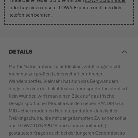
Finde Deine neuen Schuhe mit dem
LOWA-Schuhfinder
oder frag einen unserer LOWA-Experten und lass dich
telefonisch beraten
.
DETAILS
Mutter Natur laufend zu entdecken, zählt längst nicht
mehr nur zur großen Leidenschaft erfahrener
Wandersportler. Vielmehr hat sich das Bergwandern
längst als eine der beliebtesten Trendsportarten etabliert.
Kein Wunder, wirft man einen Blick auf das frische
Design sportlicher Modelle wie den neuen RANDIR GTX
MID - einer modernen Neuinterpretation klassischer
Trekkingschuhe, die mit der gedämpften Zwischensohle
aus LOWA® DYNAPU®+ und einem spoilerartig
gestalteten Kragen auch bei der jüngeren Generation so