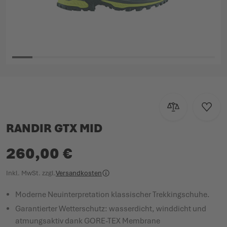
Zum Anfang der Bildgalerie springen
Zur Vergleichsl
Zur W
RANDIR GTX MID
260,00 €
Inkl. MwSt.
zzgl.
Versandkosten
Moderne Neuinterpretation klassischer Trekkingschuhe.
Garantierter Wetterschutz: wasserdicht, winddicht und
atmungsaktiv dank GORE-TEX Membrane