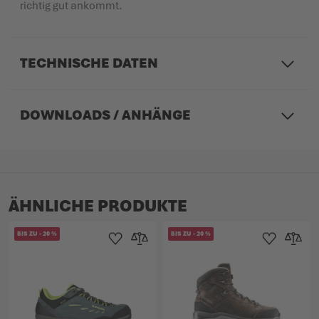
richtig gut ankommt.
TECHNISCHE DATEN
DOWNLOADS / ANHÄNGE
ÄHNLICHE PRODUKTE
BIS ZU
-
20
%
BIS ZU
-
20
%
Zur Wunschliste hinzufügen
Zur Vergleichsliste hinzufügen
Zur Wunschlist
Zur Verg