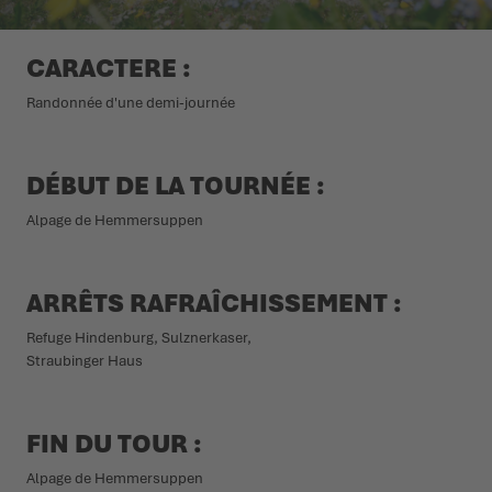
L'ÉTÉ NOUS ATTEND DEHORS
CHAUSSURES D'HIVER
CHAUSSURES D'HIVER
ÉVÉNEMENTS
CARACTERE :
Randonnée d'une demi-journée
LOWA PROFESSIONAL
LOWA PROFESSIONAL
PODCAST
PRESSE
DÉBUT DE LA TOURNÉE :
Alpage de Hemmersuppen
CARRIÈRE
ARRÊTS RAFRAÎCHISSEMENT :
Refuge Hindenburg, Sulznerkaser,
Straubinger Haus
FIN DU TOUR :
Alpage de Hemmersuppen