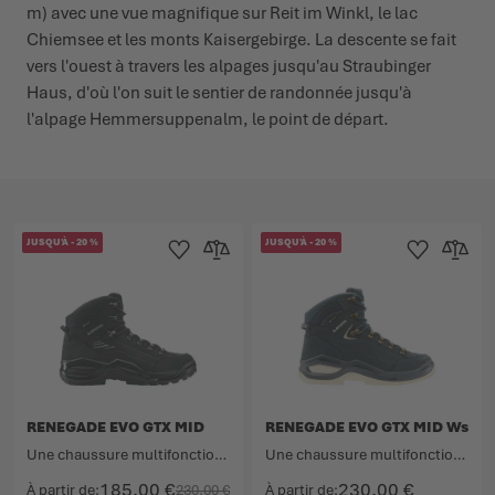
m) avec une vue magnifique sur Reit im Winkl, le lac
Chiemsee et les monts Kaisergebirge. La descente se fait
vers l'ouest à travers les alpages jusqu'au Straubinger
Haus, d'où l'on suit le sentier de randonnée jusqu'à
l'alpage Hemmersuppenalm, le point de départ.
JUSQU'À
-
20
%
JUSQU'À
-
20
%
Ajouter à la liste d'achats
Ajouter au comparateur
Ajouter à la lis
Ajouter 
RENEGADE EVO GTX MID
RENEGADE EVO GTX MID Ws
Une chaussure multifonction culte désormais revisitée.
Une chaussure multifonction culte désormais revisitée.
185,00 €
230,00 €
À partir de
230,00 €
À partir de