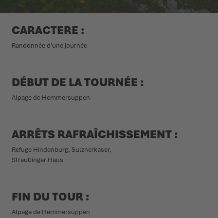
L'ÉTÉ NOUS ATTEND DEHORS
CHAUSSURES D'HIVER
CHAUSSURES D'HIVER
ÉVÉNEMENTS
CARACTERE :
Randonnée d'une journée
LOWA PROFESSIONAL
LOWA PROFESSIONAL
PODCAST
PRESSE
DÉBUT DE LA TOURNÉE :
Alpage de Hemmersuppen
CARRIÈRE
ARRÊTS RAFRAÎCHISSEMENT :
Refuge Hindenburg, Sulznerkaser,
Straubinger Haus
FIN DU TOUR :
Alpage de Hemmersuppen