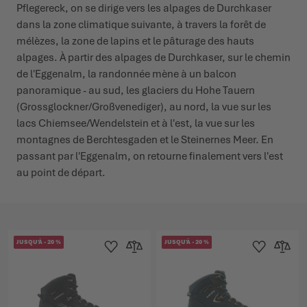
Pflegereck, on se dirige vers les alpages de Durchkaser
dans la zone climatique suivante, à travers la forêt de
mélèzes, la zone de lapins et le pâturage des hauts
alpages. À partir des alpages de Durchkaser, sur le chemin
de l'Eggenalm, la randonnée mène à un balcon
panoramique - au sud, les glaciers du Hohe Tauern
(Grossglockner/Großvenediger), au nord, la vue sur les
lacs Chiemsee/Wendelstein et à l'est, la vue sur les
montagnes de Berchtesgaden et le Steinernes Meer. En
passant par l'Eggenalm, on retourne finalement vers l'est
au point de départ.
JUSQU'À
-
20
%
JUSQU'À
-
20
%
Ajouter à la liste d'achats
Ajouter au comparateur
Ajouter à la lis
Ajouter 