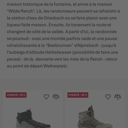
maison historique de la fontaine, et arrive à la maison
"Wilde Rench". Là, les randonneurs peuvent se rafraîchir à
la station d'eau de Griesbach ou se faire plaisir avec une
liqueur faite maison. Ensuite, ils traversent la route et
changent de côté de la vallée. A partir d'ici, la randonnée
se poursuit - avec une montée parfois raide et une pause
rafraîchissante à la "Bierbrunnen" d'Alpirsbach - jusqu'à
l'auberge d'altitude Herbstwasen (possibilité de faire une
pause) - de là, descente vers les rives de la Rench - retour
au point de départ Weiherplatz.
JUSQU'À
-
20
%
JUSQU'À
-
20
%
Ajouter à la liste d'achats
Ajouter au comparateur
Ajouter à la lis
Ajouter 