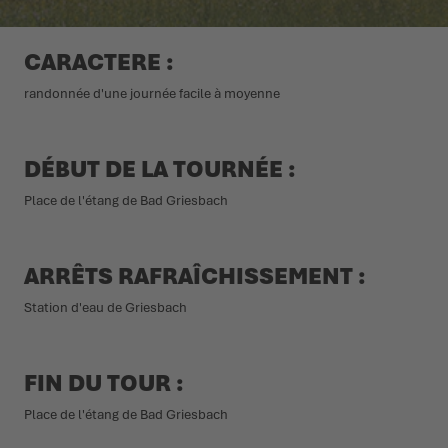
L'ÉTÉ NOUS ATTEND DEHORS
CHAUSSURES D'HIVER
CHAUSSURES D'HIVER
ÉVÉNEMENTS
CARACTERE :
randonnée d'une journée facile à moyenne
LOWA PROFESSIONAL
LOWA PROFESSIONAL
PODCAST
PRESSE
DÉBUT DE LA TOURNÉE :
Place de l'étang de Bad Griesbach
CARRIÈRE
ARRÊTS RAFRAÎCHISSEMENT :
Station d'eau de Griesbach
FIN DU TOUR :
Place de l'étang de Bad Griesbach