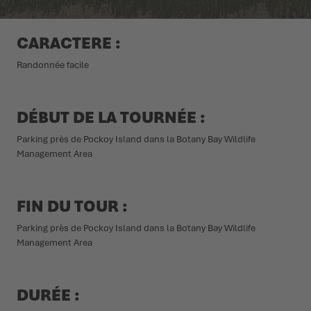
L'ÉTÉ NOUS ATTEND DEHORS
CHAUSSURES D'HIVER
CHAUSSURES D'HIVER
ÉVÉNEMENTS
CARACTERE :
Randonnée facile
LOWA PROFESSIONAL
LOWA PROFESSIONAL
PODCAST
PRESSE
DÉBUT DE LA TOURNÉE :
Parking près de Pockoy Island dans la Botany Bay Wildlife
CARRIÈRE
Management Area
FIN DU TOUR :
Parking près de Pockoy Island dans la Botany Bay Wildlife
Management Area
DURÉE :