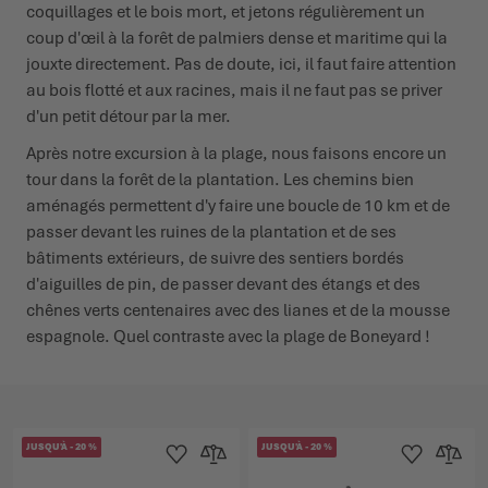
coquillages et le bois mort, et jetons régulièrement un
coup d'œil à la forêt de palmiers dense et maritime qui la
jouxte directement. Pas de doute, ici, il faut faire attention
au bois flotté et aux racines, mais il ne faut pas se priver
d'un petit détour par la mer.
Après notre excursion à la plage, nous faisons encore un
tour dans la forêt de la plantation. Les chemins bien
aménagés permettent d'y faire une boucle de 10 km et de
passer devant les ruines de la plantation et de ses
bâtiments extérieurs, de suivre des sentiers bordés
d'aiguilles de pin, de passer devant des étangs et des
chênes verts centenaires avec des lianes et de la mousse
espagnole. Quel contraste avec la plage de Boneyard !
JUSQU'À
-
20
%
JUSQU'À
-
20
%
Ajouter à la liste d'achats
Ajouter au comparateur
Ajouter à la lis
Ajouter 