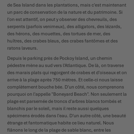
de Sea Island dans les plantations, mais c'est maintenant
un parc de conservation de la nature et du patrimoine. Si
l'on est attentif, on peut y observer des chevreuils, des
serpents (parfois venimeux), des alligators, des lézards,
des hérons, des mouettes, des tortues de mer, des
huîtres, des crabes bleus, des crabes fantômes et des
ratons laveurs.
Depuis le parking près de Pockoy Island, un chemin
pédestre mène au sud vers l'Atlantique. De là, on traverse
des marais plats qui regorgent de crabes et d'oiseaux et on
arrive à la plage après 750 mètres. Et celle-ci nous laisse
complètement bouche bée. D'un côté, nous comprenons
pourquoi on l'appelle "Boneyard Beach". Non seulement la
plage est parsemée de troncs d'arbres blancs tombés et
blanchis par le soleil, mais il reste aussi quelques
spécimens érodés dans l'eau. D'un autre côté, une beauté
étrange et fantomatique habite ce lieu naturel. Nous
flânons le long de la plage de sable blanc, entre les