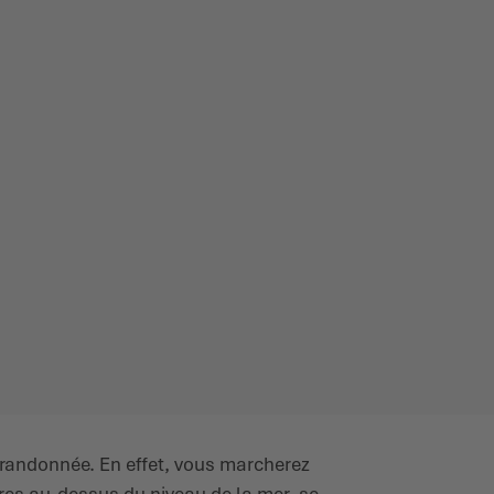
randonnée. En effet, vous marcherez
tres au-dessus du niveau de la mer, se