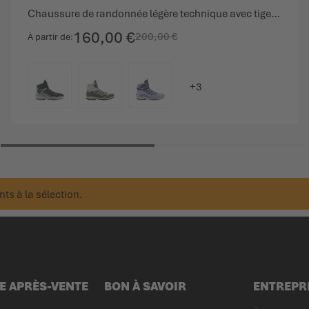
Chaussure de randonnée légère technique avec tige à coupe moyenne.
160,00 €
200,00 €
À partir de
COULEUR
ts à la sélection.
E APRÈS-VENTE
BON À SAVOIR
ENTREPR