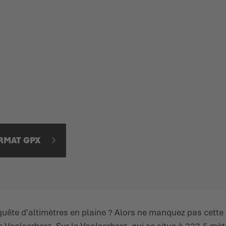
ORMAT GPX
te d'altimètres en plaine ? Alors ne manquez pas cette 
 Vaalserberg. Sur le Vaalserberg, qui se situe à 322,5 mè