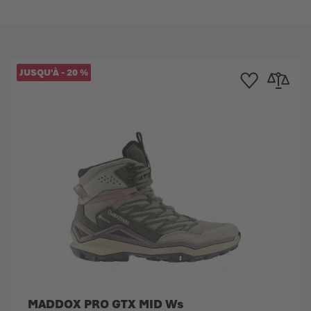
JUSQU'À
-
20
%
e d'achats
au comparateur
Ajouter à la liste d
Ajouter au
MADDOX PRO GTX MID Ws