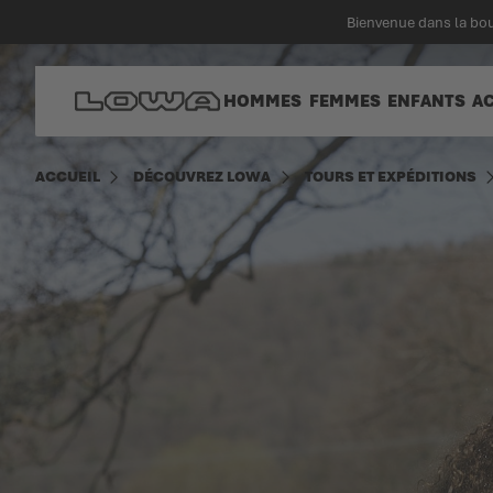
enu principal
Bienvenue dans la bou
Aller à la page d'accueil
HOMMES
FEMMES
ENFANTS
A
ACCUEIL
DÉCOUVREZ LOWA
TOURS ET EXPÉDITIONS