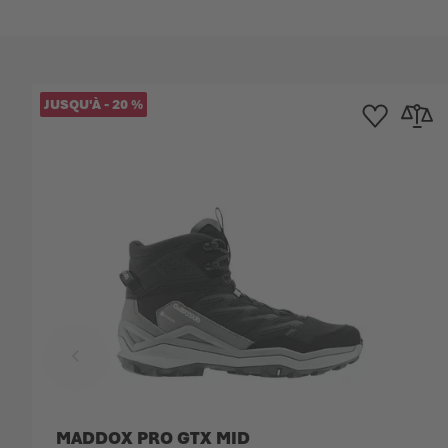
JUSQU'À
-
20
%
Ajouter à la list
Ajouter 
MADDOX PRO GTX MID