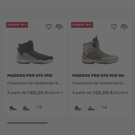
JUSQU'À
-
20
%
JUSQU'À
-
20
%
Ajouter à la liste d'achats
Ajouter au comparateur
Ajouter à la lis
Ajouter 
MADDOX PRO GTX MID
MADDOX PRO GTX MID Ws
Chaussure de randonnée légère technique avec tige à coupe moyenne.
Chaussure de randonnée légère technique avec tige à coupe moyenne.
160,00 €
160,00 €
À partir de
200,00 €
À partir de
200,00 €
COULEUR
COULEUR