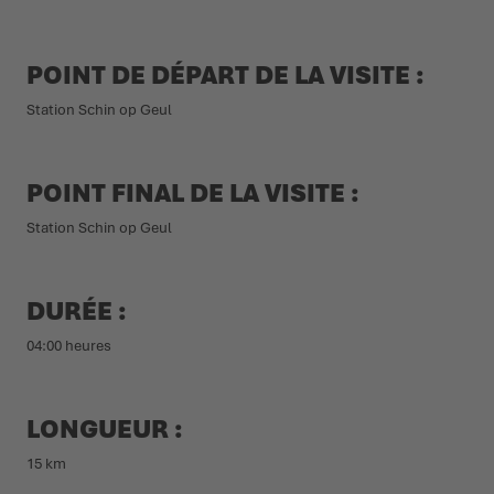
L'ÉTÉ NOUS ATTEND DEHORS
CHAUSSURES D'HIVER
CHAUSSURES D'HIVER
ÉVÉNEMENTS
POINT DE DÉPART DE LA VISITE :
LOWA PROFESSIONAL
LOWA PROFESSIONAL
PODCAST
Station Schin op Geul
PRESSE
POINT FINAL DE LA VISITE :
CARRIÈRE
Station Schin op Geul
DURÉE :
04:00 heures
LONGUEUR :
15 km