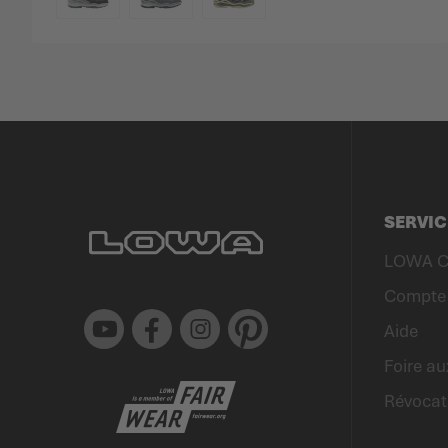
COULEUR
SERVIC
LOWA C
Compte 
Youtube
Facebook
Instagram
Pinterest
Aide
Foire au
Révocat