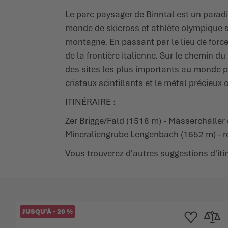
Le parc paysager de Binntal est un para
monde de skicross et athlète olympique s
montagne. En passant par le lieu de forc
de la frontière italienne. Sur le chemin d
des sites les plus importants au monde p
cristaux scintillants et le métal précie
ITINÉRAIRE :
Zer Brigge/Fäld (1518 m) - Mässerchäller
Mineraliengrube Lengenbach (1652 m) - re
Vous trouverez d'autres suggestions d'iti
JUSQU'À
-
20
%
Ajouter à la list
Ajouter 