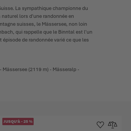
n Suisse. La sympathique championne du
s naturel lors d'une randonnée en
ontagne suisses, le Mässersee, non loin
nbach, qui rappelle que le Binntal est l'un
t épisode de randonnée varié ce que les
 - Mässersee (2119 m) - Mässeralp -
JUSQU'À
-
25
%
'achats
 comparateur
Ajouter à la liste d'ac
Ajouter au co