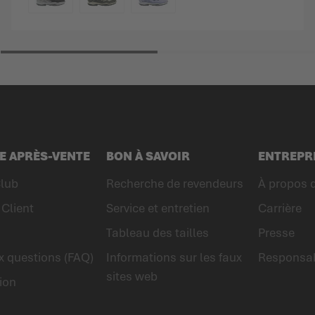
COULEUR
E APRÈS-VENTE
BON À SAVOIR
ENTREPR
lub
Recherche de revendeurs
À propos
Client
Service et entretien
Carrière
Tableau des tailles
Presse
x questions (FAQ)
Informations sur les faux
Responsab
sites web
ion