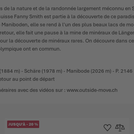
dis de la nature et de la randonnée largement méconnu e
uisse Fanny Smith est partie à la découverte de ce paradi
e Maniboden, elle se rend à l'un des plus beaux lacs de m
u retour, elle fait une pause à la mine de minéraux de Länge
our la découverte de minéraux rares. On découvre dans ce
ux olympique ont en commun.
 (1884 m) - Schäre (1978 m) - Manibode (2026 m) - P. 2146
tour au point de départ
néraires avec des vidéos sur :
www.outside-move.ch
JUSQU'À
-
20
%
e d'achats
au comparateur
Ajouter à la liste d
Ajouter au