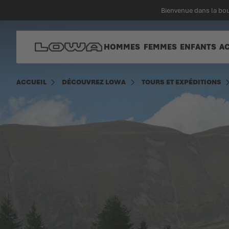
enu principal
Bienvenue dans la bou
Aller à la page d'accueil
HOMMES
FEMMES
ENFANTS
A
ACCUEIL
DÉCOUVREZ LOWA
TOURS ET EXPÉDITIONS