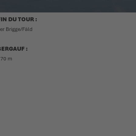
FIN DU TOUR :
er Brigge/Fäld
BERGAUF :
770 m