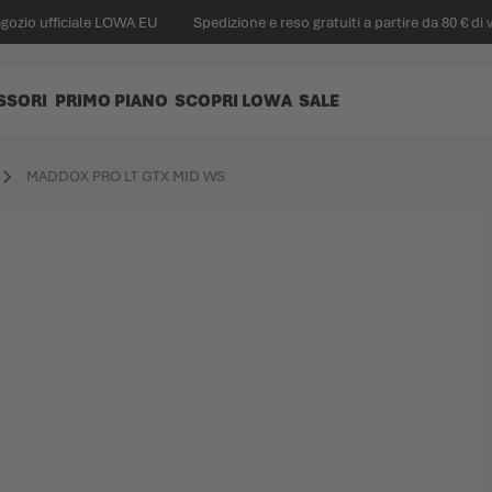
egozio ufficiale LOWA EU
Spedizione e reso gratuiti a partire da 80 € di 
SSORI
PRIMO PIANO
SCOPRI LOWA
SALE
MADDOX PRO LT GTX MID WS