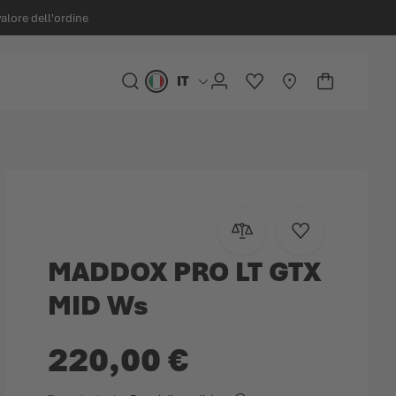
valore dell'ordine
IT
Lingua
CERCA
ACCOUNT
LISTA DESIDERI
STORELOCATOR
CARRELLO
Minicart
Aggiungi al confronto
Aggiungi alla lis
MADDOX PRO LT GTX
MID Ws
220,00 €