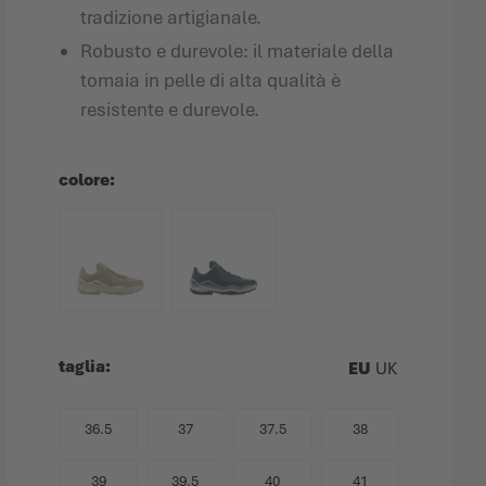
tradizione artigianale.
Robusto e durevole: il materiale della
tomaia in pelle di alta qualità è
resistente e durevole.
colore
taglia
EU
UK
36.5
37
37.5
38
39
39.5
40
41