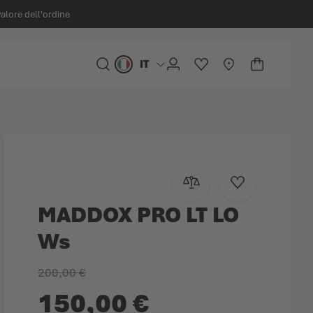
valore dell'ordine
IT
Lingua
CERCA
ACCOUNT
LISTA DESIDERI
STORELOCATOR
CARRELLO
Minicart
Aggiungi al confronto
Aggiungi alla lis
MADDOX PRO LT LO
Ws
200,00 €
150,00 €