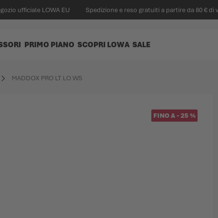
egozio ufficiale LOWA EU
Spedizione e reso gratuiti a partire da 80 € di 
SSORI
PRIMO PIANO
SCOPRI LOWA
SALE
MADDOX PRO LT LO WS
FINO A
-
25
%