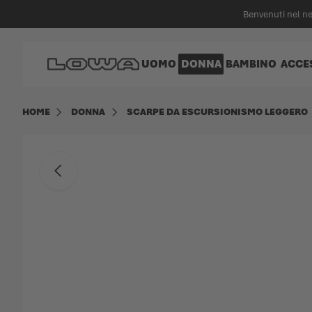
nuto principale
Benvenuti nel n
Vai alla Home Page
UOMO
DONNA
BAMBINO
ACCE
HOME
DONNA
SCARPE DA ESCURSIONISMO LEGGERO
Vai alla fine della galleria di immagini
Indietro