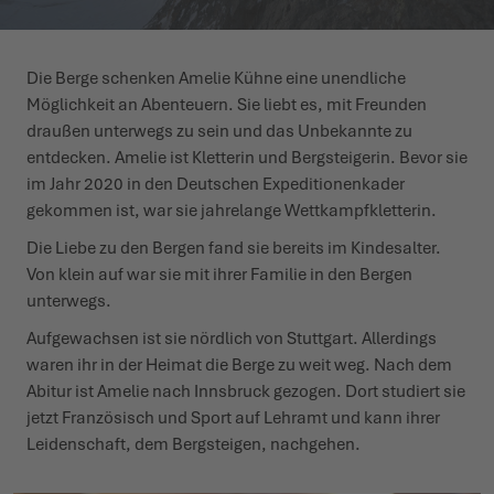
L'ESTATE CI ASPETTA LÀ FUORI
SCARPE INVERNALI
SCARPE INVERNALI
EVENTI
Die Berge schenken Amelie Kühne eine unendliche
Möglichkeit an Abenteuern. Sie liebt es, mit Freunden
LOWA PROFESSIONAL
LOWA PROFESSIONAL
PODCAST
draußen unterwegs zu sein und das Unbekannte zu
entdecken. Amelie ist Kletterin und Bergsteigerin. Bevor sie
NEWS
im Jahr 2020 in den Deutschen Expeditionenkader
gekommen ist, war sie jahrelange Wettkampfkletterin.
CARRIERA
Die Liebe zu den Bergen fand sie bereits im Kindesalter.
Von klein auf war sie mit ihrer Familie in den Bergen
unterwegs.
Aufgewachsen ist sie nördlich von Stuttgart. Allerdings
waren ihr in der Heimat die Berge zu weit weg. Nach dem
Abitur ist Amelie nach Innsbruck gezogen. Dort studiert sie
jetzt Französisch und Sport auf Lehramt und kann ihrer
Leidenschaft, dem Bergsteigen, nachgehen.