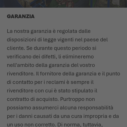
L'ESTATE CI ASPETTA LÀ FUORI
SCARPE INVERNALI
SCARPE INVERNALI
EVENTI
GARANZIA
LOWA PROFESSIONAL
LOWA PROFESSIONAL
PODCAST
La nostra garanzia è regolata dalle
disposizioni di legge vigenti nel paese del
NEWS
cliente. Se durante questo periodo si
verificano dei difetti, li elimineremo
CARRIERA
nell'ambito della garanzia del vostro
rivenditore. Il fornitore della garanzia e il punto
di contatto per i reclami è sempre il
rivenditore con cui è stato stipulato il
contratto di acquisto. Purtroppo non
possiamo assumerci alcuna responsabilità
per i danni causati da una cura impropria e da
un uso non corretto. Di norma, tuttavia,