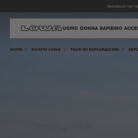
nuto principale
Benvenuti nel n
Vai alla Home Page
UOMO
DONNA
BAMBINO
ACCE
HOME
SCOPRI LOWA
TOUR ED ESPLORAZIONI
ESP