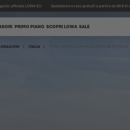
egozio ufficiale LOWA EU
Spedizione e reso gratuiti a partire da 80 € di 
SSORI
PRIMO PIANO
SCOPRI LOWA
SALE
LORAZIONI
ITALIA
THRU-HIKING.COM IN AVVENTURE IN ITALIA