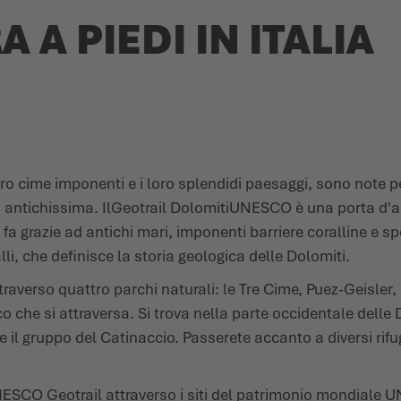
A PIEDI IN ITALIA
loro cime imponenti e i loro splendidi paesaggi, sono note p
antichissima. Il
Geotrail Dolomiti
UNESCO
è una porta d'
fa grazie ad antichi mari, imponenti barriere coralline e sp
lli, che definisce la storia geologica delle Dolomiti.
traverso quattro parchi naturali: le Tre Cime, Puez-Geisler
 che si attraversa. Si trova nella parte occidentale delle D
ar e il gruppo del Catinaccio. Passerete accanto a diversi rifu
ESCO Geotrail attraverso i siti del patrimonio mondiale U