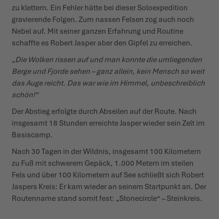
zu klettern. Ein Fehler hätte bei dieser Solo­ex­pedition
gravierende Folgen. Zum nassen Felsen zog auch noch
Nebel auf. Mit seiner ganzen Erfahrung und Routine
schaffte es Robert Jasper aber den Gipfel zu erreichen.
„Die Wolken rissen auf und man konnte die umlie­genden
Berge und Fjorde sehen – ganz allein, kein Mensch so weit
das Auge reicht. Das war wie im Himmel, unbe­schreiblich
schön!“
Der Abstieg erfolgte durch Abseilen auf der Route. Nach
insgesamt 18 Stunden erreichte Jasper wieder sein Zelt im
Basiscamp.
Nach 30 Tagen in der Wildnis, insgesamt 100 Kilo­metern
zu Fuß mit schwerem Gepäck, 1.000 Metern im steilen
Fels und über 100 Kilo­metern auf See schließt sich Robert
Jaspers Kreis: Er kam wieder an seinem Startpunkt an. Der
Routenname stand somit fest: „Stone­circle“ – Steinkreis.