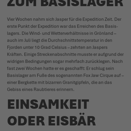
ZUM BASISLAGER
Vier Wochen nahm sich Jasper für die Expedition Zeit. Der
erste Punkt der Expedition war das Erreichen des Basis­
lagers. Die Wind- und Wetter­ver­hältnisse in Grönland –
auch im Juli liegt die Durch­schnitt­stem­peratur in den
Fjorden unter 10 Grad Celsius – zehrten an Jaspers
Kräften. Einige Stre­cke­n­ab­schnitte musste er aufgrund der
widrigen Bedin­gungen sogar mehrfach zurücklegen. Nach
fast zwei Wochen hatte er es geschafft: Er schlug sein
Basislager am Fuße des soge­nannten Fox Jaw Cirque auf –
einer Bergkette mit bizarren Granit­gipfeln, die an das
Gebiss eines Raub­tieres erinnern.
EINSAMKEIT
ODER EISBÄR