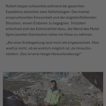
Robert Jasper schwankte während der gesamten
Expedition zwischen zwei Gefühl­slagen: Der mental
anspruchs­vollen Einsamkeit und der angst­ein­flö­ßenden
Situation, einem Eisbären zu begegnen. Trotzdem
entschied sich der Extre­m­athlet dazu, die Wand des Molar
Spire (zweiter Granitzahn) näher ins Visier zu nehmen.
„Bei einer Erst­be­gehung reizt mich die Unge­wissheit. Man
weiß ja nicht, ob es wirklich möglich ist, da hinauf­zu­
klettern. Das ist eine riesige Heraus­for­derung!“