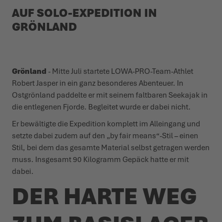
AUF SOLO-EXPEDITION IN
WINTERSCHUHE
WINTERSCHUHE
IT'S TIME TO TAME THE TERRAIN!
EVENTS
GRÖNLAND
LOWA PROFESSIONAL
LOWA PROFESSIONAL
ZIEH LOS, ERLEBE MEHR!
PODCAST
Grönland
- Mitte Juli startete LOWA-PRO-Team-Athlet
CHALLENGE ACCEPTED – WENN DIE BERGE NACH DIR
PRESSE
Robert Jasper in ein ganz besonderes Abenteuer. In
RUFEN
Ostgrönland paddelte er mit seinem faltbaren Seekajak in
KARRIERE
die entlegenen Fjorde. Begleitet wurde er dabei nicht.
DER SOMMER WARTET DRAUSSEN
Er bewältigte die Expedition komplett im Alleingang und
setzte dabei zudem auf den „by fair means“-Stil – einen
Stil, bei dem das gesamte Material selbst getragen werden
muss. Insgesamt 90 Kilogramm Gepäck hatte er mit
dabei.
DER HARTE WEG