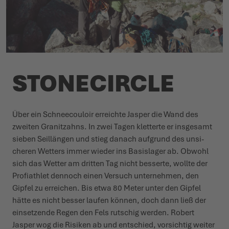
STONE­CIRCLE
Über ein Schnee­couloir erreichte Jasper die Wand des
zweiten Granitzahns. In zwei Tagen kletterte er insgesamt
sieben Seil­längen und stieg danach aufgrund des unsi­
cheren Wetters immer wieder ins Basislager ab. Obwohl
sich das Wetter am dritten Tag nicht besserte, wollte der
Profi­athlet dennoch einen Versuch unter­nehmen, den
Gipfel zu erreichen. Bis etwa 80 Meter unter den Gipfel
hätte es nicht besser laufen können, doch dann ließ der
einsetzende Regen den Fels rutschig werden. Robert
Jasper wog die Risiken ab und entschied, vorsichtig weiter