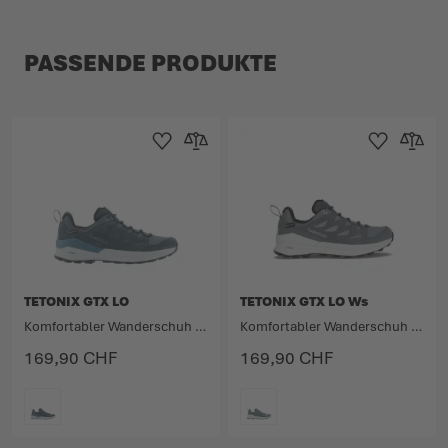
PASSENDE PRODUKTE
Zur Wunschliste hinzufügen
Zur Vergleichsliste hinzufügen
Zur Wunschlist
Zur Verg
TETONIX GTX LO
TETONIX GTX LO Ws
Komfortabler Wanderschuh für spontane Abenteuer.
Komfortabler Wanderschuh für spontane Abenteuer.
169,90 CHF
169,90 CHF
FARBE
FARBE