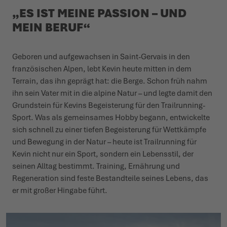
„ES IST MEINE PASSION – UND
WINTERSCHUHE
WINTERSCHUHE
IT'S TIME TO TAME THE TERRAIN!
EVENTS
MEIN BERUF“
LOWA PROFESSIONAL
LOWA PROFESSIONAL
ZIEH LOS, ERLEBE MEHR!
PODCAST
Geboren und aufgewachsen in Saint-Gervais in den
französischen Alpen, lebt Kevin heute mitten in dem
CHALLENGE ACCEPTED – WENN DIE BERGE NACH DIR
PRESSE
Terrain, das ihn geprägt hat: die Berge. Schon früh nahm
RUFEN
ihn sein Vater mit in die alpine Natur – und legte damit den
KARRIERE
Grundstein für Kevins Begeisterung für den Trailrunning-
DER SOMMER WARTET DRAUSSEN
Sport. Was als gemeinsames Hobby begann, entwickelte
sich schnell zu einer tiefen Begeisterung für Wettkämpfe
SCHÖFFEL-LOWA-STORES
und Bewegung in der Natur – heute ist Trailrunning für
Kevin nicht nur ein Sport, sondern ein Lebensstil, der
seinen Alltag bestimmt. Training, Ernährung und
Regeneration sind feste Bestandteile seines Lebens, das
er mit großer Hingabe führt.