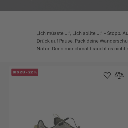
„Ich müsste …“, „Ich sollte …“ – Stopp. A
Drück auf Pause. Pack deine Wanderschuhe,
Natur. Denn manchmal braucht es nicht m
BIS ZU
-
22
%
Zur Wunschliste
Zur Verg