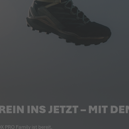
REIN INS JETZT – MIT 
X PRO Family ist bereit.