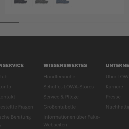
FARBE
NSERVICE
WISSENSWERTES
UNTERN
lub
Händlersuche
Über LOW
konto
Schöffel-LOWA-Stores
Karriere
Kontakt
Service & Pflege
Presse
estellte Fragen
Größentabelle
Nachhalti
ische Beratung
Informationen über Fake-
Webseiten
f