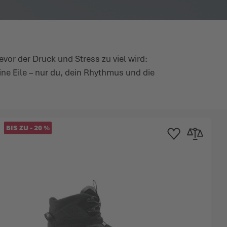
bevor der Druck und Stress zu viel
wird
:
ine Eile – nur du, dein Rhythmus und die
BIS ZU
-
20
%
inzufügen
chsliste hinzufügen
Zur Wunschliste hinz
Zur Vergleichs