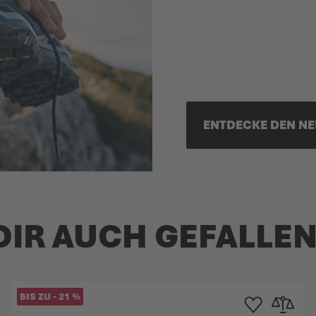
ENTDECKE DEN N
DIR AUCH GEFALLE
BIS ZU
-
21
%
 hinzufügen
leichsliste hinzufügen
Zur Wunschliste h
Zur Verglei