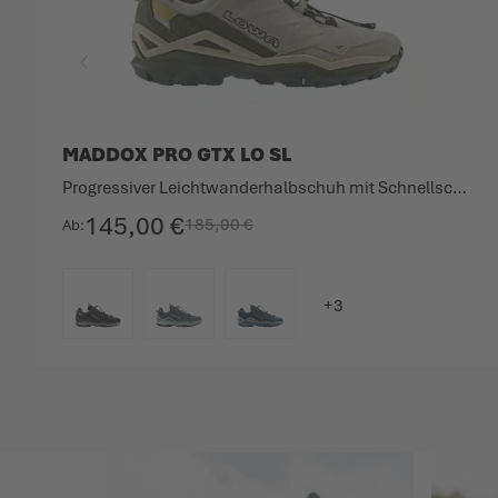
MADDOX PRO GTX LO SL
Progressiver Leichtwanderhalbschuh mit Schnellschnürung.
145,00 €
185,00 €
Ab
FARBE