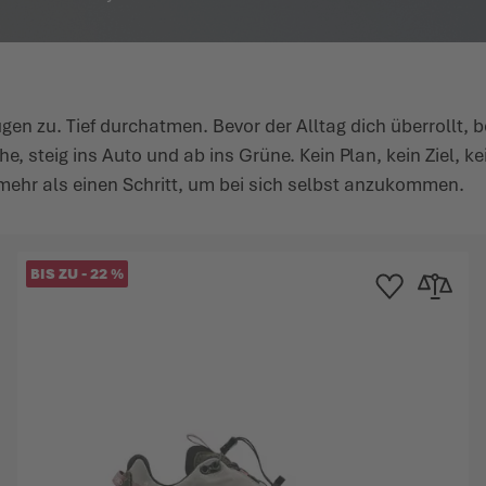
ugen zu. Tief durchatmen. Bevor der Alltag dich überrollt, 
 steig ins Auto und ab ins Grüne. Kein Plan, kein Ziel, ke
ehr als einen Schritt, um bei sich selbst anzukommen.
BIS ZU
-
22
%
 hinzufügen
leichsliste hinzufügen
Zur Wunschliste h
Zur Verglei