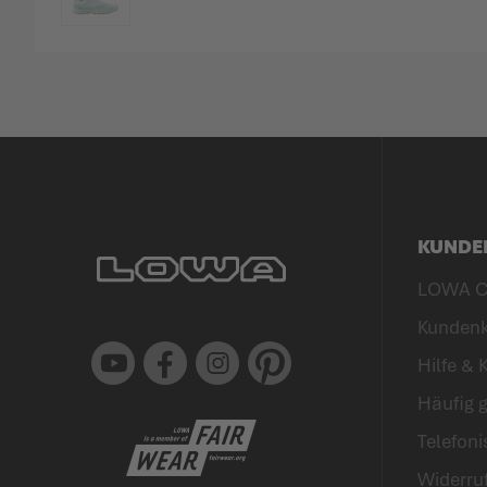
FARBE
KUNDE
LOWA C
Kunden
Youtube
Facebook
Instagram
Pinterest
Hilfe & 
Häufig g
Telefon
Widerru