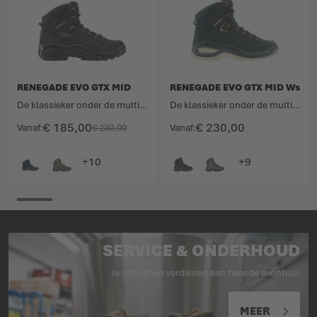
RENEGADE EVO GTX MID
RENEGADE EVO GTX MID Ws
De klassieker onder de multifunctionele schoenen in een nieuwe editie.
De klassieker onder de multifunctionele schoenen in een nieuwe editie.
€ 185,00
€ 230,00
Vanaf
€ 230,00
Vanaf
KLEURCODE
KLEURCODE
SERVICE & ONDERHOUD
Je schoenen verdienen een tweede avontuur
MEER