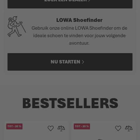
LOWA Shoefinder
Gebruik onze online LOWA Shoefinder om de
ideale schoen te vinden voor jouw volgende
avontuur.
NU STARTEN
BESTSELLERS
TOT
-
20
%
TOT
-
20
%
Toevoegen aan verlanglijst
Toevoegen om te vergelijken
Toevoegen aan 
Toevoege