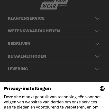
KLANTENSERVICE
WETENSWAARDIGHEDEN
BEDRIJVEN
BETAALMETHODEN
LEVERING
© LOWA Sportschuhe GmbH
Aankondiging