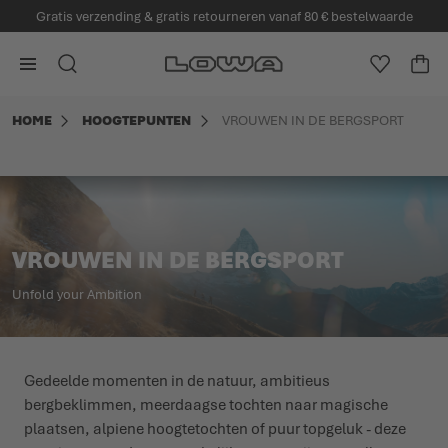
Gratis verzending & gratis retourneren vanaf 80 € bestelwaarde
 hoofdinhoud
Ga naar homepagina
ZOEK
VERLANG
WI
Minicart
HOME
HOOGTEPUNTEN
VROUWEN IN DE BERGSPORT
VROUWEN IN DE BERGSPORT
Unfold your Ambition
Gedeelde momenten in de natuur, ambitieus
bergbeklimmen, meerdaagse tochten naar magische
plaatsen, alpiene hoogtetochten of puur topgeluk - deze