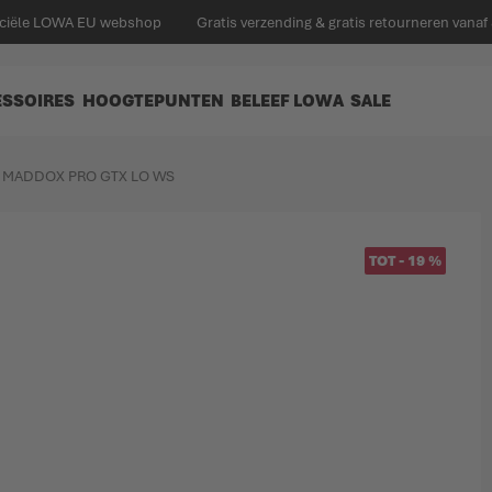
ficiële LOWA EU webshop
Gratis verzending & gratis retourneren vanaf
ESSOIRES
HOOGTEPUNTEN
BELEEF LOWA
SALE
MADDOX PRO GTX LO WS
TOT
-
19
%