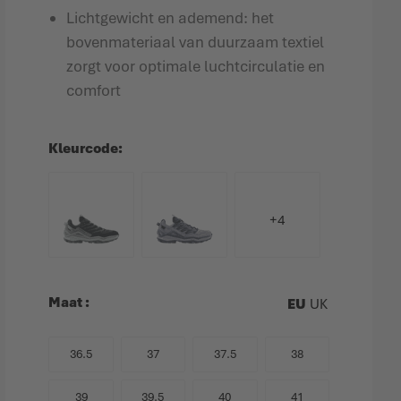
Lichtgewicht en ademend: het
bovenmateriaal van duurzaam textiel
zorgt voor optimale luchtcirculatie en
comfort
Kleurcode
+4
Maat
EU
UK
36.5
37
37.5
38
39
39.5
40
41