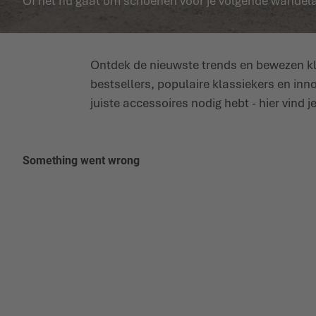
Of het nu gaat om schoenen voor je volgende wandelavo
Ontdek de nieuwste trends en bewezen kla
bestsellers, populaire klassiekers en inn
juiste accessoires nodig hebt - hier vind 