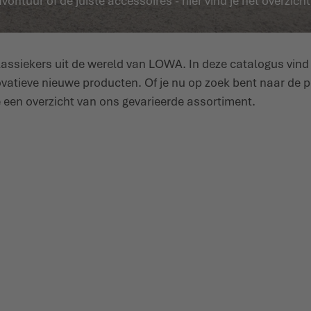
ntuur of de juiste accessoires - hier vind je het overzic
ssiekers uit de wereld van LOWA. In deze catalogus vind j
ovatieve nieuwe producten. Of je nu op zoek bent naar de p
je een overzicht van ons gevarieerde assortiment.