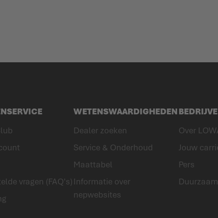
ENSERVICE
WETENSWAARDIGHEDEN
BEDRIJV
lub
Dealer zoeken
Over LOW
count
Service & Onderhoud
Jouw carri
Maattabel
Pers
elde vragen (FAQ's)
Informatie over
Duurzaam
nepwebsites
ng