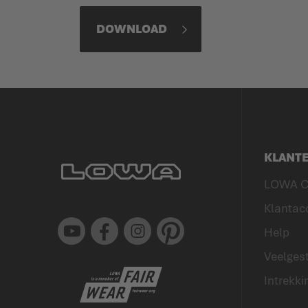
DOWNLOAD
KLANT
LOWA C
Klantac
Youtube
Facebook
Instagram
Pinterest
Help
Veelgest
Intrekki