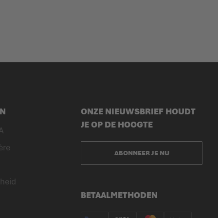
EN
ONZE NIEUWSBRIEF HOUDT
JE OP DE HOOGTE
A
ère
ABONNEER JE NU
heid
BETAALMETHODEN