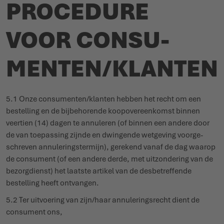
PROCEDURE
VOOR CONSU­
MENTEN/KLANTEN
5.1 Onze consu­menten/klanten hebben het recht om een
bestelling en de bijbe­horende koop­over­eenkomst binnen
veertien (14) dagen te annuleren (of binnen een andere door
de van toepassing zijnde en dwingende wetgeving voor­ge­
schreven annu­le­rings­termijn), gerekend vanaf de dag waarop
de consument (of een andere derde, met uitzon­dering van de
bezorg­dienst) het laatste artikel van de desbe­treffende
bestelling heeft ontvangen.
5.2 Ter uitvoering van zijn/haar annu­le­ringsrecht dient de
consument ons,