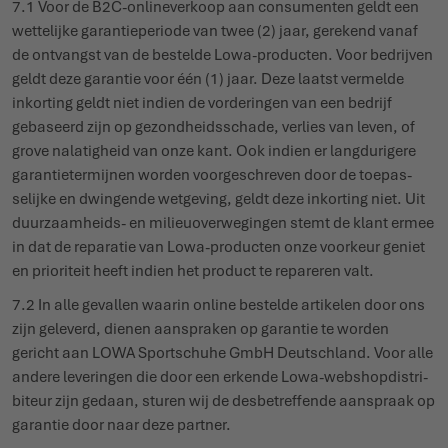
7.1 Voor de B2C-onli­ne­verkoop aan consu­menten geldt een
wettelijke garan­tie­periode van twee (2) jaar, gerekend vanaf
de ontvangst van de bestelde Lowa-producten. Voor bedrijven
geldt deze garantie voor één (1) jaar. Deze laatst vermelde
inkorting geldt niet indien de vorde­ringen van een bedrijf
gebaseerd zijn op gezond­heids­schade, verlies van leven, of
grove nala­tigheid van onze kant. Ook indien er lang­du­rigere
garan­tie­ter­mijnen worden voor­ge­schreven door de toepas­
selijke en dwingende wetgeving, geldt deze inkorting niet. Uit
duur­zaamheids- en mili­eu­over­we­gingen stemt de klant ermee
in dat de reparatie van Lowa-producten onze voorkeur geniet
en prio­riteit heeft indien het product te repareren valt.
7.2 In alle gevallen waarin online bestelde artikelen door ons
zijn geleverd, dienen aanspraken op garantie te worden
gericht aan LOWA Sport­schuhe GmbH Deut­schland. Voor alle
andere leve­ringen die door een erkende Lowa-webshop­dis­tri­
biteur zijn gedaan, sturen wij de desbe­treffende aanspraak op
garantie door naar deze partner.