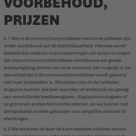
VOOR­BEHOUD,
PRIJZEN
6.1 Alle in de commu­ni­ca­tie­middelen vertoonde artikelen zijn
onder voor­behoud van de beschik­baarheid. Hiermee wordt
bedoeld dat ondanks onze inspan­ningen om ervoor te zorgen
dat onze commu­ni­ca­tie­middelen voort­durend een goede
weer­spie­geling vormen van onze voorraad, het mogelijk is dat
een artikel dat in de commu­ni­ca­tie­middelen wordt getoond
niet meer te bestellen is. Wij sluiten niet uit dat artikelen
enigszins kunnen afwijken qua kleur of anderzijds als gevolg
van verschillende beeld­weergaven, display­tech­no­logieën of
op grond van andere tech­nische redenen, en wij kunnen niet
aanspra­kelijk worden gehouden voor dergelijke variaties of
afwij­kingen.
6.2 We versturen de door de klant bestelde artikelen binnen