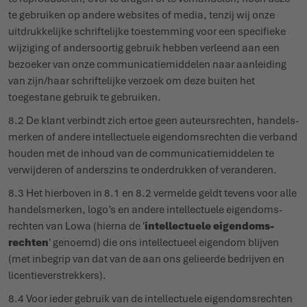
te gebruiken op andere websites of media, tenzij wij onze
uitdruk­kelijke schrif­telijke toestemming voor een specifieke
wijziging of ander­soortig gebruik hebben verleend aan een
bezoeker van onze commu­ni­ca­tie­middelen naar aanleiding
van zijn/haar schrif­telijke verzoek om deze buiten het
toegestane gebruik te gebruiken.
8.2 De klant verbindt zich ertoe geen auteurs­rechten, handels­
merken of andere intel­lectuele eigen­doms­rechten die verband
houden met de inhoud van de commu­ni­ca­tie­middelen te
verwijderen of anderszins te onder­drukken of veranderen.
8.3 Het hierboven in 8.1 en 8.2 vermelde geldt tevens voor alle
handels­merken, logo’s en andere intel­lectuele eigen­doms­
rechten van Lowa (hierna de '
intel­lectuele eigen­doms­
rechten
' genoemd) die ons intel­lectueel eigendom blijven
(met inbegrip van dat van de aan ons gelieerde bedrijven en
licen­tie­ver­strekkers).
8.4 Voor ieder gebruik van de intel­lectuele eigen­doms­rechten