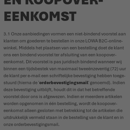
EENKOMST
3.1 Onze aanbie­dingen vormen een niet-bindend voorstel aan
klanten om goederen te bestellen in onze LOWA B2C-onli­ne­
winkel. Middels het plaatsen van een bestelling doet de klant
ons een bindend voorstel ter afsluiting van een koop­over­
eenkomst. Dit voorstel is pas juridisch bindend wanneer wij
binnen een tijds­bestek van maximaal twee­ën­ze­ventig (72) uur
de klant per e-mail een schrif­telijke beves­tiging hebben toege­
stuurd (hierna de '
order­be­ves­ti­gingsmail
' genoemd). Indien
deze beves­tiging uitblijft, houdt dit in dat het betreffende
voorstel door ons is afgewezen. Indien er meerdere artikelen
worden opgenomen in één bestelling, wordt de koop­over­
eenkomst alleen gesloten met betrekking tot de artikelen die
uitdruk­kelijk vermeld staan in de bestelling van de klant en in
onze order­be­ves­ti­gingsmail.