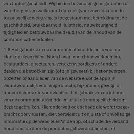
van fouten geschiedt. Wij bieden bovendien geen garanties of
waar­borgen van welke aard dan ook (voor zover dit door de
toepas­selijke wetgeving is toegestaan) met betrekking tot de
geschiktheid, bruik­baarheid, juistheid, nauw­keu­righeid,
tijdigheid en betrouw­baarheid (e.d.) van de inhoud van de
commu­ni­ca­tie­middelen.
1.8 Het gebruik van de commu­ni­ca­tie­middelen is voor de
klant op eigen risico. Noch Lowa, noch haar werk­nemers,
bestuurders, direc­teuren, verte­gen­woor­digers of andere
derden die betrokken zijn (of zijn geweest) bij het ontwerpen,
opzetten of aanbieden van de website en/of de app zijn
verant­woor­delijk voor enige directe, bijzondere, gevolg- of
andere schade die voort­vloeit uit het gebruik van de inhoud
van de commu­ni­ca­tie­middelen of uit de onmo­ge­lijkheid om
deze te gebruiken. Hieronder valt ook schade die wordt toege­
bracht door virussen, die voort­vloeit uit onjuiste of onvol­ledige
informatie op de website en/of de app, of schade die verband
houdt met de door de producten geleverde diensten, of