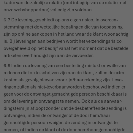
kader van de zakelijke relatie (met inbegrip van de relatie met
onze webshop­partner) volledig zijn voldaan.
6.7 De levering geschiedt op ons eigen risico, in over­een­
stemming met de wettelijke bepa­lingen die van toepassing
zijn op online aankopen in het land waar de klant woon­achtig
is. Bij leve­ringen aan bedrijven wordt het verzen­dings­risico
over­ge­heveld op het bedrijf vanaf het moment dat de bestelde
artikelen over­handigd zijn aan de vervoerder.
6.8 Indien de levering van een bestelling mislukt omwille van
redenen die toe te schrijven zijn aan de klant, zullen de extra
kosten als gevolg hiervan voor zijn/haar rekening zijn. Leve­
ringen zullen als niet-leverbaar worden beschouwd indien er
geen voor de ontvangst gemachtigde persoon beschikbaar is
om de levering in ontvangst te nemen. Ook als de aanvaar­
dings­termijn afloopt zonder dat de desbe­treffende zending is
ontvangen, indien de ontvanger of de door hem/haar
gemachtigde persoon weigert de zending in ontvangst te
nemen, of indien de klant of de door hem/haar gemachtigde