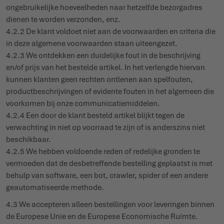
onge­brui­kelijke hoeveelheden naar hetzelfde bezorgadres
dienen te worden verzonden, enz.
4.2.2 De klant voldoet niet aan de voor­waarden en criteria die
in deze algemene voor­waarden staan uiteengezet.
4.2.3 We ontdekken een duidelijke fout in de beschrijving
en/of prijs van het bestelde artikel. In het verlengde hiervan
kunnen klanten geen rechten ontlenen aan spel­fouten,
product­be­schrij­vingen of evidente fouten in het algemeen die
voorkomen bij onze commu­ni­ca­tie­middelen.
4.2.4 Een door de klant besteld artikel blijkt tegen de
verwachting in niet op voorraad te zijn of is anderszins niet
beschikbaar.
4.2.5 We hebben voldoende reden of redelijke gronden te
vermoeden dat de desbe­treffende bestelling geplaatst is met
behulp van software, een bot, crawler, spider of een andere
geau­to­ma­ti­seerde methode.
4.3 We accepteren alleen bestel­lingen voor leve­ringen binnen
de Europese Unie en de Europese Econo­mische Ruimte.