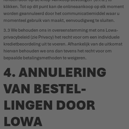
klikken. Tot op dit punt kan de onli­ne­aankoop op elk moment
worden gean­nuleerd door het commu­ni­ca­tie­middel waar u
momenteel gebruik van maakt, eenvou­digweg te sluiten.
3.3 We behouden ons in over­een­stemming met ons Lowa-
priva­cy­beleid (zie
Privacy
) het recht voor om een indi­viduele
krediet­be­oor­deling uit te voeren. Afhan­kelijk van de uitkomst
hiervan behouden we ons dan tevens het recht voor om
bepaalde beta­lings­me­thoden te weigeren.
4. ANNU­LERING
VAN BESTEL­
LINGEN DOOR
LOWA