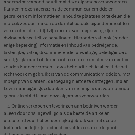
anderszins verband houdt met deze algemene voor­waarden.
Klanten mogen geenszins de commu­ni­ca­tie­middelen
gebruiken om informatie en inhoud te plaatsen of te delen die
inbreuk zouden maken op de intel­lectuele eigen­doms­rechten
van derden of in strijd zijn met de van toepassing zijnde
dwingende wettelijke bepa­lingen. Hieronder valt ook (zonder
enige beperking) informatie en inhoud van bedreigende,
lasterlijke, valse, discri­mi­nerende, onwettige, bele­digende of
soort­gelijke aard of die een inbreuk op de rechten van derden
zouden kunnen vormen. Lowa behoudt zich te allen tijde het
recht voor om gebruikers van de commu­ni­ca­tie­middelen, met
inbegrip van klanten, de toegang hiertoe te ontzeggen, indien
Lowa naar eigen goed­dunken van mening is dat voor­noemde
gebruik in strijd is met deze algemene voor­waarden.
1.9 Online verkopen en leve­ringen aan bedrijven worden
alleen door ons inge­willigd als de bestelde artikelen
uitsluitend voor het persoonlijke gebruik van het desbe­
treffende bedrijf zijn bedoeld en voldoen aan de in punt