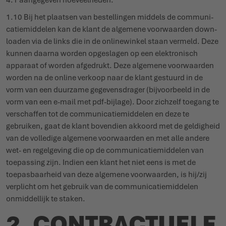
4.1 aangegeven hoeveelheden.
1.10 Bij het plaatsen van bestel­lingen middels de commu­ni­
ca­tie­middelen kan de klant de algemene voor­waarden down­
loaden via de links die in de onli­ne­winkel staan vermeld. Deze
kunnen daarna worden opge­slagen op een elek­tronisch
apparaat of worden afgedrukt. Deze algemene voor­waarden
worden na de online verkoop naar de klant gestuurd in de
vorm van een duurzame gege­vens­drager (bijvoorbeeld in de
vorm van een e-mail met pdf-bijlage). Door zichzelf toegang te
verschaffen tot de commu­ni­ca­tie­middelen en deze te
gebruiken, gaat de klant bovendien akkoord met de geldigheid
van de volledige algemene voor­waarden en met alle andere
wet- en regel­geving die op de commu­ni­ca­tie­middelen van
toepassing zijn. Indien een klant het niet eens is met de
toepas­baarheid van deze algemene voor­waarden, is hij/zij
verplicht om het gebruik van de commu­ni­ca­tie­middelen
onmid­dellijk te staken.
2. CONTRACTUELE