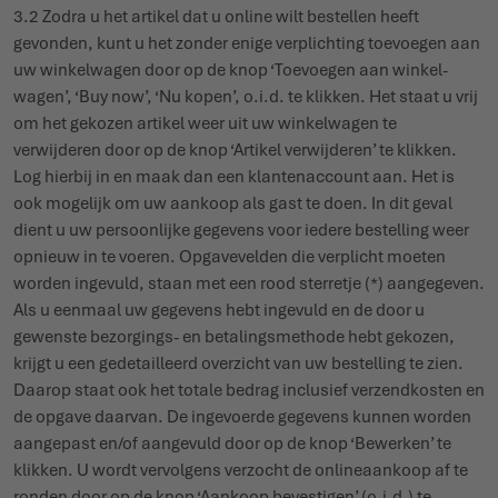
3.2 Zodra u het artikel dat u online wilt bestellen heeft
gevonden, kunt u het zonder enige verplichting toevoegen aan
uw winkelwagen door op de knop ‘Toe­voegen aan winkel­
wagen’, ‘Buy now’, ‘Nu kopen’, o.i.d. te klikken. Het staat u vrij
om het gekozen artikel weer uit uw winkelwagen te
verwijderen door op de knop ‘Artikel verwij­deren’ te klikken.
Log hierbij in en maak dan een klan­te­naccount aan. Het is
ook mogelijk om uw aankoop als gast te doen. In dit geval
dient u uw persoonlijke gegevens voor iedere bestelling weer
opnieuw in te voeren. Opga­ve­velden die verplicht moeten
worden ingevuld, staan met een rood sterretje (*) aangegeven.
Als u eenmaal uw gegevens hebt ingevuld en de door u
gewenste bezorgings- en beta­lings­methode hebt gekozen,
krijgt u een gede­tailleerd overzicht van uw bestelling te zien.
Daarop staat ook het totale bedrag inclusief verzend­kosten en
de opgave daarvan. De inge­voerde gegevens kunnen worden
aangepast en/of aangevuld door op de knop ‘Bewerken’ te
klikken. U wordt vervolgens verzocht de onli­ne­aankoop af te
ronden door op de knop ‘Aankoop beves­tigen’ (o.i.d.) te