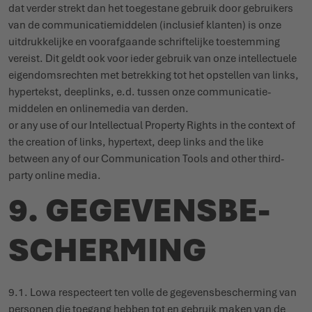
dat verder strekt dan het toegestane gebruik door gebruikers
van de commu­ni­ca­tie­middelen (inclusief klanten) is onze
uitdruk­kelijke en voor­af­gaande schrif­telijke toestemming
vereist. Dit geldt ook voor ieder gebruik van onze intel­lectuele
eigen­doms­rechten met betrekking tot het opstellen van links,
hypertekst, deeplinks, e.d. tussen onze commu­ni­ca­tie­
middelen en onli­nemedia van derden.
or any use of our Intel­lectual Property Rights in the context of
the creation of links, hypertext, deep links and the like
between any of our Commu­ni­cation Tools and other third-
party online media.
9. GEGE­VENS­BE­
SCHERMING
9.1. Lowa respecteert ten volle de gege­vens­be­scherming van
personen die toegang hebben tot en gebruik maken van de