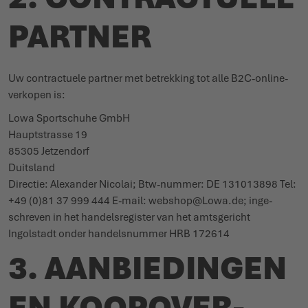
PARTNER
Uw contractuele partner met betrekking tot alle B2C-onli­ne­
verkopen is:
Lowa Sport­schuhe GmbH
Haupt­strasse 19
85305 Jetzendorf
Duitsland
Directie: Alexander Nicolai; Btw-nummer: DE 131013898 Tel:
+49 (0)81 37 999 444 E-mail: webshop@Lowa.de; inge­
schreven in het handels­re­gister van het amts­gericht
Ingolstadt onder handels­nummer HRB 172614
3. AANBIE­DINGEN
EN KOOP­OVER­