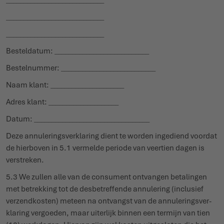
____________________________
____________________________
____________________________
Besteldatum: ___________________________
Bestelnummer: ___________________________
Naam klant: _____________________
Adres klant: ____________________
Datum: _________________________________
Deze annu­le­rings­ver­klaring dient te worden ingediend voordat
de hierboven in 5.1 vermelde periode van veertien dagen is
verstreken.
5.3 We zullen alle van de consument ontvangen beta­lingen
met betrekking tot de desbe­treffende annu­lering (inclusief
verzend­kosten) meteen na ontvangst van de annu­le­rings­ver­
klaring vergoeden, maar uiterlijk binnen een termijn van tien