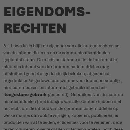
EIGEN­DOMS­
RECHTEN
8.1 Lowa is en blijft de eigenaar van alle auteurs­rechten en
van de inhoud die in en op de commu­ni­ca­tie­middelen
geplaatst staan. De reeds bestaande of in de toekomst te
plaatsen inhoud van de commu­ni­ca­tie­middelen mag
uitsluitend geheel of gedeel­telijk bekeken, afge­speeld,
afgedrukt en/of gedownload worden voor louter persoonlijk,
niet-commercieel en infor­matief gebruik (hierna het
'
toegestane gebruik
' genoemd). Gebruikers van de commu­
ni­ca­tie­middelen (met inbegrip van alle klanten) hebben niet
het recht om de inhoud van de commu­ni­ca­tie­middelen op
welke manier dan ook te wijzigen, kopiëren, publiceren, er
producten van af te leiden, er licenties voor te verlenen, deze
te repro­duceren, over te dragen of te verhandelen, noch deze