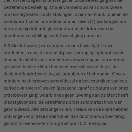
vier (4) werkdagen na ontvangst en onze beves­tiging van de
betreffende bestelling. Onder voor­behoud van onvoorziene
omstan­digheden, zoals stakingen, overmacht e.d., dienen de
bestelde artikelen normaliter binnen zeven (7) werkdagen aan
te komen bij de klant, gerekend vanaf de datum van de
betreffende bestelling en de beves­tiging daarvan.
6.3 Als de levering van door ons reeds bevestigde Lowa-
producten in een afzon­derlijk geval vertraging oploopt en niet
binnen de hierboven vermelde zeven werkdagen kan worden
geleverd, heeft de klant het recht om te kiezen of hij/zij de
desbe­treffende bestelling wil annuleren of behouden. Onver­
minderd het hierboven vermelde zal na het verstrijken van een
periode van vier (4) weken (gerekend vanaf de datum van onze
order­be­ves­tiging) waar­binnen geen levering aan de klant heeft
plaats­ge­vonden, de betreffende order auto­matisch worden
gean­nuleerd. Alle beta­lingen die wij reeds van de klant hebben
ontvangen voor deze order zullen dan door ons worden terug­
gestort in over­een­stemming met punt 5.3 hierboven.