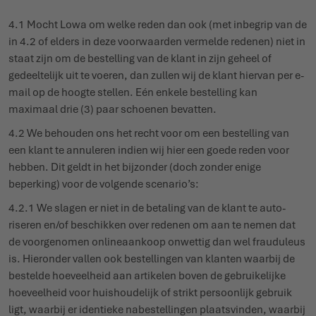
4.1 Mocht Lowa om welke reden dan ook (met inbegrip van de
in 4.2 of elders in deze voor­waarden vermelde redenen) niet in
staat zijn om de bestelling van de klant in zijn geheel of
gedeel­telijk uit te voeren, dan zullen wij de klant hiervan per e-
mail op de hoogte stellen. Eén enkele bestelling kan
maximaal drie (3) paar schoenen bevatten.
4.2 We behouden ons het recht voor om een bestelling van
een klant te annuleren indien wij hier een goede reden voor
hebben. Dit geldt in het bijzonder (doch zonder enige
beperking) voor de volgende scenario’s:
4.2.1 We slagen er niet in de betaling van de klant te auto­
riseren en/of beschikken over redenen om aan te nemen dat
de voor­genomen onli­ne­aankoop onwettig dan wel frau­duleus
is. Hieronder vallen ook bestel­lingen van klanten waarbij de
bestelde hoeveelheid aan artikelen boven de gebrui­kelijke
hoeveelheid voor huis­hou­delijk of strikt persoonlijk gebruik
ligt, waarbij er identieke nabe­stel­lingen plaats­vinden, waarbij