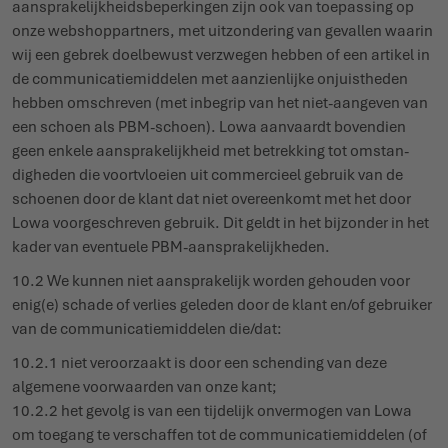
aanspra­ke­lijk­heids­be­per­kingen zijn ook van toepassing op
onze webshop­partners, met uitzon­dering van gevallen waarin
wij een gebrek doel­bewust verzwegen hebben of een artikel in
de commu­ni­ca­tie­middelen met aanzienlijke onjuistheden
hebben omschreven (met inbegrip van het niet-aangeven van
een schoen als PBM-schoen). Lowa aanvaardt bovendien
geen enkele aanspra­ke­lijkheid met betrekking tot omstan­
digheden die voort­vloeien uit commercieel gebruik van de
schoenen door de klant dat niet over­eenkomt met het door
Lowa voor­ge­schreven gebruik. Dit geldt in het bijzonder in het
kader van eventuele PBM-aanspra­ke­lijkheden.
10.2 We kunnen niet aanspra­kelijk worden gehouden voor
enig(e) schade of verlies geleden door de klant en/of gebruiker
van de commu­ni­ca­tie­middelen die/dat:
10.2.1 niet veroorzaakt is door een schending van deze
algemene voor­waarden van onze kant;
10.2.2 het gevolg is van een tijdelijk onvermogen van Lowa
om toegang te verschaffen tot de commu­ni­ca­tie­middelen (of