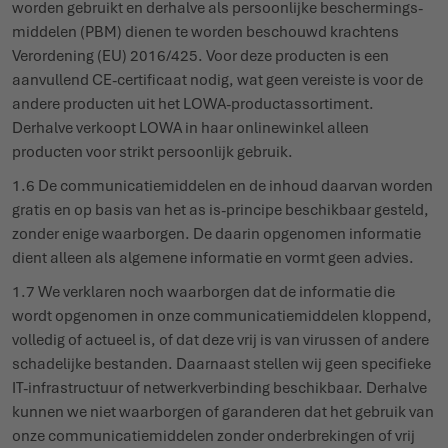
worden gebruikt en derhalve als persoonlijke bescher­mings­
middelen (PBM) dienen te worden beschouwd krachtens
Veror­dening (EU) 2016/425. Voor deze producten is een
aanvullend CE-certi­ficaat nodig, wat geen vereiste is voor de
andere producten uit het LOWA-product­as­sor­timent.
Derhalve verkoopt LOWA in haar onli­ne­winkel alleen
producten voor strikt persoonlijk gebruik.
1.6 De commu­ni­ca­tie­middelen en de inhoud daarvan worden
gratis en op basis van het as is-principe beschikbaar gesteld,
zonder enige waar­borgen. De daarin opgenomen informatie
dient alleen als algemene informatie en vormt geen advies.
1.7 We verklaren noch waar­borgen dat de informatie die
wordt opgenomen in onze commu­ni­ca­tie­middelen kloppend,
volledig of actueel is, of dat deze vrij is van virussen of andere
scha­delijke bestanden. Daarnaast stellen wij geen specifieke
IT-infra­structuur of netwerk­ver­binding beschikbaar. Derhalve
kunnen we niet waar­borgen of garanderen dat het gebruik van
onze commu­ni­ca­tie­middelen zonder onder­bre­kingen of vrij