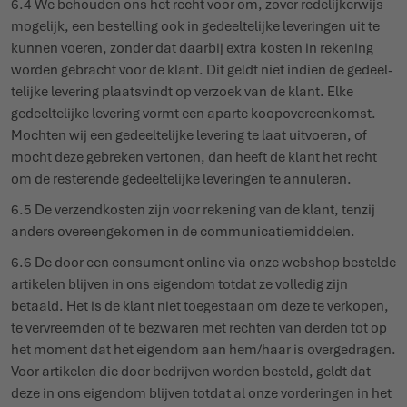
6.4 We behouden ons het recht voor om, zover rede­lij­kerwijs
mogelijk, een bestelling ook in gedeel­telijke leve­ringen uit te
kunnen voeren, zonder dat daarbij extra kosten in rekening
worden gebracht voor de klant. Dit geldt niet indien de gedeel­
telijke levering plaatsvindt op verzoek van de klant. Elke
gedeel­telijke levering vormt een aparte koop­over­eenkomst.
Mochten wij een gedeel­telijke levering te laat uitvoeren, of
mocht deze gebreken vertonen, dan heeft de klant het recht
om de resterende gedeel­telijke leve­ringen te annuleren.
6.5 De verzend­kosten zijn voor rekening van de klant, tenzij
anders over­een­gekomen in de commu­ni­ca­tie­middelen.
6.6 De door een consument online via onze webshop bestelde
artikelen blijven in ons eigendom totdat ze volledig zijn
betaald. Het is de klant niet toegestaan om deze te verkopen,
te vervreemden of te bezwaren met rechten van derden tot op
het moment dat het eigendom aan hem/haar is over­ge­dragen.
Voor artikelen die door bedrijven worden besteld, geldt dat
deze in ons eigendom blijven totdat al onze vorde­ringen in het