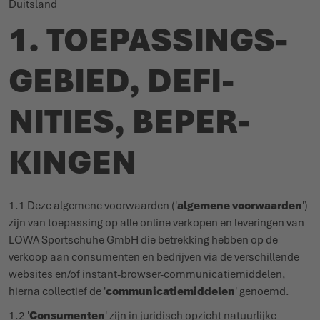
Duitsland
1. TOEPAS­SINGS­
WINTERSCHOENEN
WINTERSCHOENEN
EVENEMENTEN
GEBIED, DEFI­
LOWA PROFESSIONAL
LOWA PROFESSIONAL
PODCAST
NITIES, BEPER­
PERS
JOUW CARRIÈRE
KINGEN
1.1 Deze algemene voor­waarden ('
algemene voor­waarden
')
zijn van toepassing op alle online verkopen en leve­ringen van
LOWA Sport­schuhe GmbH die betrekking hebben op de
verkoop aan consu­menten en bedrijven via de verschillende
websites en/of instant-browser-commu­ni­ca­tie­middelen,
hierna collectief de '
commu­ni­ca­tie­middelen
' genoemd.
1.2 '
Consu­menten
' zijn in juridisch opzicht natuurlijke