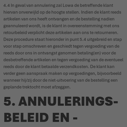
4.4 In geval van annu­lering zal Lowa de betreffende klant
hiervan onverwijld op de hoogte stellen. Indien de klant reeds
artikelen van ons heeft ontvangen en de bestelling nadien
gean­nuleerd wordt, is de klant in over­een­stemming met ons
retour­beleid verplicht deze artikelen aan ons te retourneren.
Deze procedure staat hieronder in punt 5.4 uitgebreid en stap
voor stap omschreven en geschiedt tegen vergoeding van de
reeds door ons in ontvangst genomen betaling(en) voor de
desbe­treffende artikelen en tegen vergoeding van de eventueel
reeds door de klant betaalde verzend­kosten. De klant kan
verder geen aanspraak maken op vergoe­dingen, bijvoorbeeld
wanneer hij/zij door de niet-uitvoering van de bestelling een
geplande trektocht moet afzeggen.
5. ANNU­LE­RINGS­
BELEID EN -