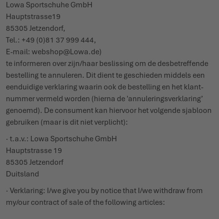
Lowa Sport­schuhe GmbH
Haupt­strasse19
85305 Jetzendorf,
Tel.: +49 (0)81 37 999 444,
E-mail: webshop@Lowa.de)
te informeren over zijn/haar beslissing om de desbe­treffende
bestelling te annuleren. Dit dient te geschieden middels een
eenduidige verklaring waarin ook de bestelling en het klant­
nummer vermeld worden (hierna de 'annu­le­rings­ver­klaring’
genoemd). De consument kan hiervoor het volgende sjabloon
gebruiken (maar is dit niet verplicht):
· t.a.v.: Lowa Sport­schuhe GmbH
Haupt­strasse 19
85305 Jetzendorf
Duitsland
· Verklaring: I/we give you by notice that I/we withdraw from
my/our contract of sale of the following articles: