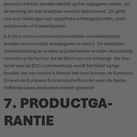
persoon niet kan worden bereikt op het opgegeven adres, zal
de levering als niet-leverbaar worden beschouwd. Dit geldt
ook voor leve­ringen aan specifieke ontvangst­punten, zoals
post­bussen of brie­ven­bussen.
6.9 De in onze commu­ni­ca­tie­middelen vermelde prijzen
worden voor­na­melijk weer­gegeven in euro’s. De wettelijke
omzet­be­lasting en andere prijs­ele­menten worden afzon­derlijk
vermeld op de factuur die de klant van ons ontvangt. Als btw-
tarief voor de B2C-onli­ne­verkoop wordt het tarief aange­
houden dat van kracht is binnen het land (binnen de Europese
Unie en de Europese Econo­mische Ruimte) waar de desbe­
treffende Lowa-producten worden geleverd.
7. PRODUCT­GA­
RANTIE