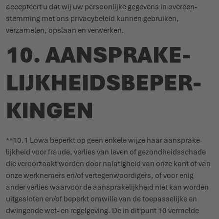
accepteert u dat wij uw persoonlijke gegevens in over­een­
stemming met ons priva­cy­beleid kunnen gebruiken,
verzamelen, opslaan en verwerken.
10. AANSPRA­KE­
LIJK­HEIDS­BE­PER­
KINGEN
**10.1 Lowa beperkt op geen enkele wijze haar aanspra­ke­
lijkheid voor fraude, verlies van leven of gezond­heids­schade
die veroorzaakt worden door nala­tigheid van onze kant of van
onze werk­nemers en/of verte­gen­woor­digers, of voor enig
ander verlies waarvoor de aanspra­ke­lijkheid niet kan worden
uitge­sloten en/of beperkt omwille van de toepas­selijke en
dwingende wet- en regel­geving. De in dit punt 10 vermelde