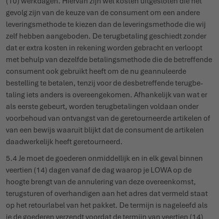
(10) werkdagen. Hiervan zijn wel kosten uitge­sloten die het
gevolg zijn van de keuze van de consument om een andere
leve­rings­methode te kiezen dan de leve­rings­methode die wij
zelf hebben aangeboden. De terug­be­taling geschiedt zonder
dat er extra kosten in rekening worden gebracht en verloopt
met behulp van dezelfde beta­lings­methode die de betreffende
consument ook gebruikt heeft om de nu gean­nu­leerde
bestelling te betalen, tenzij voor de desbe­treffende terug­be­
taling iets anders is over­een­gekomen. Afhan­kelijk van wat er
als eerste gebeurt, worden terug­be­ta­lingen voldaan onder
voor­behoud van ontvangst van de gere­tour­neerde artikelen of
van een bewijs waaruit blijkt dat de consument de artikelen
daad­wer­kelijk heeft gere­tourneerd.
5.4 Je moet de goederen onmiddellijk en in elk geval binnen
veertien (14) dagen vanaf de dag waarop je LOWA op de
hoogte brengt van de annulering van deze overeenkomst,
terugsturen of overhandigen aan het adres dat vermeld staat
op het retourlabel van het pakket. De termijn is nageleefd als
je de goederen verzendt voordat de termijn van veertien (14)