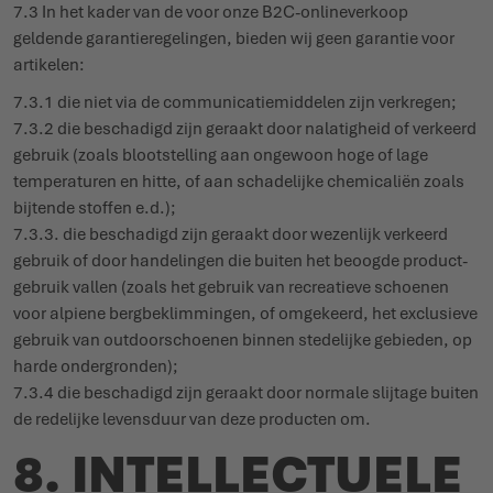
7.3 In het kader van de voor onze B2C-onli­ne­verkoop
geldende garan­tie­re­ge­lingen, bieden wij geen garantie voor
artikelen:
7.3.1 die niet via de commu­ni­ca­tie­middelen zijn verkregen;
7.3.2 die beschadigd zijn geraakt door nala­tigheid of verkeerd
gebruik (zoals bloot­stelling aan ongewoon hoge of lage
tempe­raturen en hitte, of aan scha­delijke chemi­caliën zoals
bijtende stoffen e.d.);
7.3.3. die beschadigd zijn geraakt door wezenlijk verkeerd
gebruik of door hande­lingen die buiten het beoogde product­
gebruik vallen (zoals het gebruik van recre­atieve schoenen
voor alpiene berg­be­klim­mingen, of omgekeerd, het exclusieve
gebruik van outdoor­schoenen binnen stedelijke gebieden, op
harde onder­gronden);
7.3.4 die beschadigd zijn geraakt door normale slijtage buiten
de redelijke levensduur van deze producten om.
8. INTEL­LECTUELE