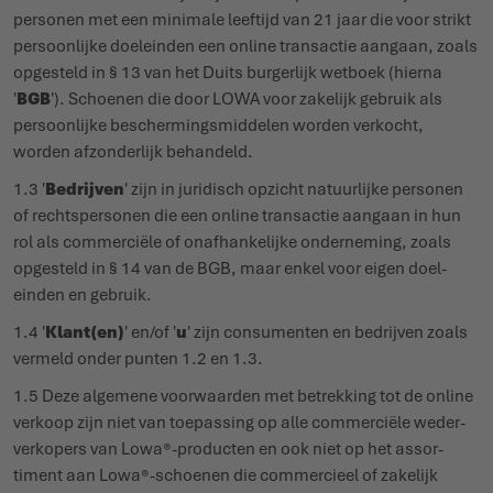
personen met een minimale leeftijd van 21 jaar die voor strikt
persoonlijke doel­einden een online transactie aangaan, zoals
opgesteld in § 13 van het Duits burgerlijk wetboek (hierna
'
BGB
'). Schoenen die door LOWA voor zakelijk gebruik als
persoonlijke bescher­mings­middelen worden verkocht,
worden afzon­derlijk behandeld.
1.3 '
Bedrijven
' zijn in juridisch opzicht natuurlijke personen
of rechts­personen die een online transactie aangaan in hun
rol als commerciële of onaf­han­kelijke onder­neming, zoals
opgesteld in § 14 van de BGB, maar enkel voor eigen doel­
einden en gebruik.
1.4 '
Klant(en)
' en/of '
u
' zijn consu­menten en bedrijven zoals
vermeld onder punten 1.2 en 1.3.
1.5 Deze algemene voor­waarden met betrekking tot de online
verkoop zijn niet van toepassing op alle commerciële weder­
ver­kopers van Lowa®-producten en ook niet op het assor­
timent aan Lowa®-schoenen die commercieel of zakelijk